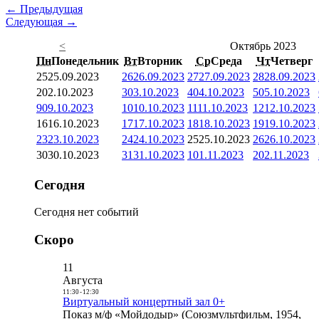
← Предыдущая
Следующая →
<
Октябрь 2023
Пн
Понедельник
Вт
Вторник
Ср
Среда
Чт
Четверг
25
25.09.2023
26
26.09.2023
27
27.09.2023
28
28.09.2023
2
02.10.2023
3
03.10.2023
4
04.10.2023
5
05.10.2023
9
09.10.2023
10
10.10.2023
11
11.10.2023
12
12.10.2023
16
16.10.2023
17
17.10.2023
18
18.10.2023
19
19.10.2023
23
23.10.2023
24
24.10.2023
25
25.10.2023
26
26.10.2023
30
30.10.2023
31
31.10.2023
1
01.11.2023
2
02.11.2023
Сегодня
Сегодня нет событий
Скоро
11
Августа
11:30
-
12:30
Виртуальный концертный зал 0+
Показ м/ф «Мойдодыр» (Союзмультфильм, 1954,