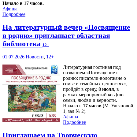
Начало в 17 часов.
Афиша
Подробнее
На литературный вечер «Посвящение
в родню» приглашает областная
библиотека
12+
01.07.2026
Новости
,
12+
Литературная гостиная под
названием «Посвящение в
родню: писатели-вологжане о
семье и семейных ценностях»,
пройдёт в среду,
8 июля
, в
рамках мероприятий ко Дню
семьи, любви и верности.
Начало в
17 часов
(М. Ульяновой,
1, зал № 2).
Афиша
Подробнее
Приглашаем на Творческую