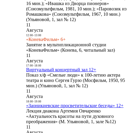
16 мин.); «Ивашка из Дворца пионеров»
(Союзмультфильм, 1981, 10 мин.); «Паровозик из
Ромашкова» (Союзмультфильм, 1967, 10 мин.)
(Ульяновой, 1, зал № 12)
11
Августа
12:00
-
13:00
«КоневаФильм» 6+
Занятие в мультипликационной студии
«КоневаФильм» (Конева, 6, читальный зал)
11
Августа
17:00
-
18:00
Виртуальный концертный зал 12+
Показ х/ф «Смелые люди» к 100-летию актера
театра и кино Сергея Гурзо (Мосфильм, 1950, 95
мин.) (Ульяновой, 1, зал № 12)
11
Августа
18:00
-
19:00
«Заоникиевские просветительские беседы» 12+
Лекция диакона Артемия Овчаренко
«Актуальность красоты на пути духовного
преображения» (М. Ульяновой, 1, зале №12)
11
Августа