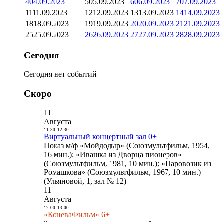
4
04.09.2023
5
05.09.2023
6
06.09.2023
7
07.09.2023
11
11.09.2023
12
12.09.2023
13
13.09.2023
14
14.09.2023
18
18.09.2023
19
19.09.2023
20
20.09.2023
21
21.09.2023
25
25.09.2023
26
26.09.2023
27
27.09.2023
28
28.09.2023
Сегодня
Сегодня нет событий
Скоро
11
Августа
11:30
-
12:30
Виртуальный концертный зал 0+
Показ м/ф «Мойдодыр» (Союзмультфильм, 1954,
16 мин.); «Ивашка из Дворца пионеров»
(Союзмультфильм, 1981, 10 мин.); «Паровозик из
Ромашкова» (Союзмультфильм, 1967, 10 мин.)
(Ульяновой, 1, зал № 12)
11
Августа
12:00
-
13:00
«КоневаФильм» 6+