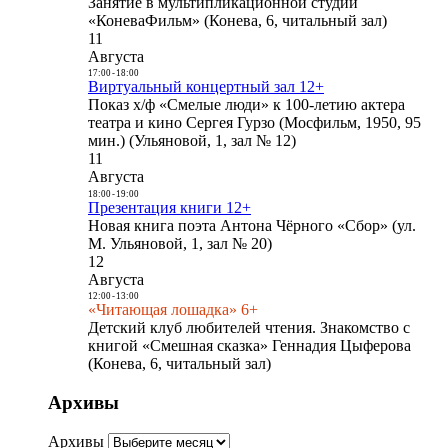
Занятие в мультипликационной студии
«КоневаФильм» (Конева, 6, читальный зал)
11
Августа
17:00
-
18:00
Виртуальный концертный зал 12+
Показ х/ф «Смелые люди» к 100-летию актера
театра и кино Сергея Гурзо (Мосфильм, 1950, 95
мин.) (Ульяновой, 1, зал № 12)
11
Августа
18:00
-
19:00
Презентация книги 12+
Новая книга поэта Антона Чёрного «Сбор» (ул.
М. Ульяновой, 1, зал № 20)
12
Августа
12:00
-
13:00
«Читающая лошадка» 6+
Детский клуб любителей чтения. Знакомство с
книгой «Смешная сказка» Геннадия Цыферова
(Конева, 6, читальный зал)
Архивы
Архивы