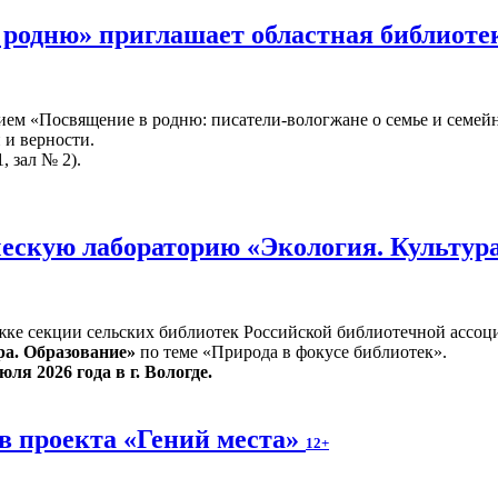
 родню» приглашает областная библиот
ием «Посвящение в родню: писатели-вологжане о семье и семейн
 и верности.
, зал № 2).
ескую лабораторию «Экология. Культур
жке секции сельских библиотек Российской библиотечной ассоц
ра. Образование»
по теме «Природа в фокусе библиотек».
юля 2026 года в г. Вологде.
в проекта «Гений места»
12+