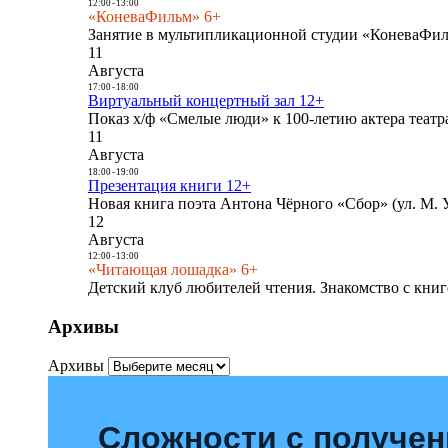
12:00
-
13:00
«КоневаФильм» 6+
Занятие в мультипликационной студии «КоневаФиль
11
Августа
17:00
-
18:00
Виртуальный концертный зал 12+
Показ х/ф «Смелые люди» к 100-летию актера театра
11
Августа
18:00
-
19:00
Презентация книги 12+
Новая книга поэта Антона Чёрного «Сбор» (ул. М. У
12
Августа
12:00
-
13:00
«Читающая лошадка» 6+
Детский клуб любителей чтения. Знакомство с книг
Архивы
Архивы
Сложности с получе