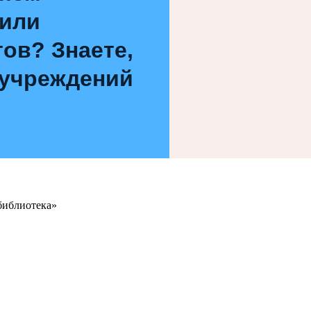
 или
ов? Знаете,
 учреждений
библиотека»