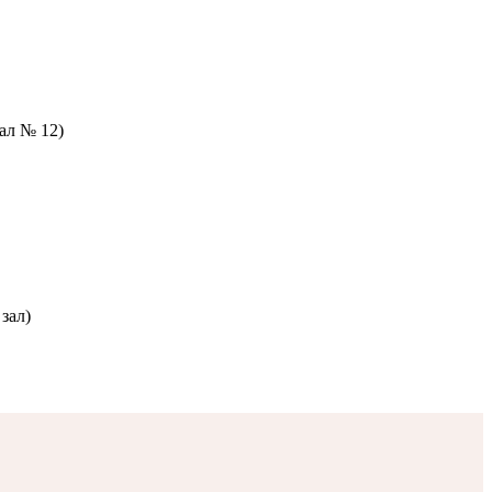
зал № 12)
зал)