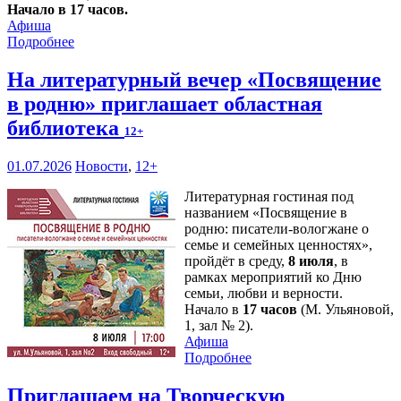
Начало в 17 часов.
Афиша
Подробнее
На литературный вечер «Посвящение
в родню» приглашает областная
библиотека
12+
01.07.2026
Новости
,
12+
Литературная гостиная под
названием «Посвящение в
родню: писатели-вологжане о
семье и семейных ценностях»,
пройдёт в среду,
8 июля
, в
рамках мероприятий ко Дню
семьи, любви и верности.
Начало в
17 часов
(М. Ульяновой,
1, зал № 2).
Афиша
Подробнее
Приглашаем на Творческую