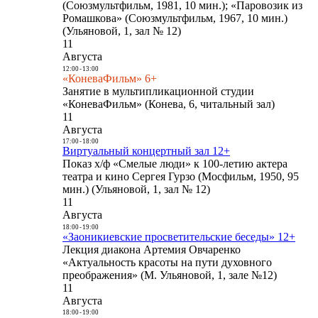
(Союзмультфильм, 1981, 10 мин.); «Паровозик из
Ромашкова» (Союзмультфильм, 1967, 10 мин.)
(Ульяновой, 1, зал № 12)
11
Августа
12:00
-
13:00
«КоневаФильм» 6+
Занятие в мультипликационной студии
«КоневаФильм» (Конева, 6, читальный зал)
11
Августа
17:00
-
18:00
Виртуальный концертный зал 12+
Показ х/ф «Смелые люди» к 100-летию актера
театра и кино Сергея Гурзо (Мосфильм, 1950, 95
мин.) (Ульяновой, 1, зал № 12)
11
Августа
18:00
-
19:00
«Заоникиевские просветительские беседы» 12+
Лекция диакона Артемия Овчаренко
«Актуальность красоты на пути духовного
преображения» (М. Ульяновой, 1, зале №12)
11
Августа
18:00
-
19:00