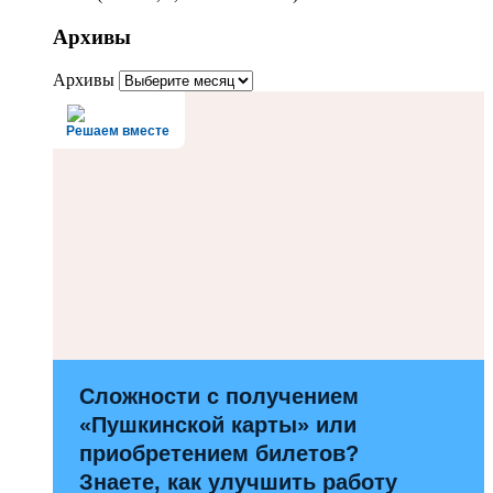
Архивы
Архивы
Решаем вместе
Сложности с получением
«Пушкинской карты» или
приобретением билетов?
Знаете, как улучшить работу