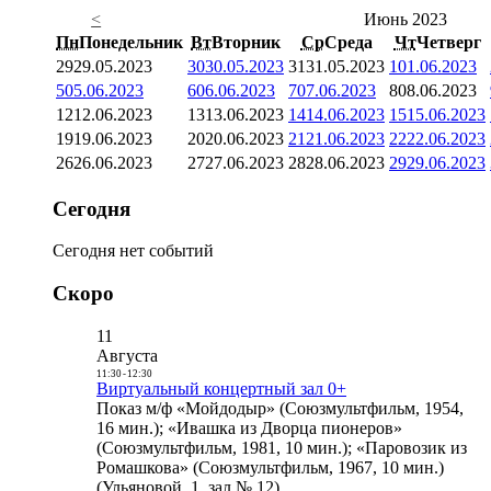
<
Июнь 2023
Пн
Понедельник
Вт
Вторник
Ср
Среда
Чт
Четверг
29
29.05.2023
30
30.05.2023
31
31.05.2023
1
01.06.2023
5
05.06.2023
6
06.06.2023
7
07.06.2023
8
08.06.2023
12
12.06.2023
13
13.06.2023
14
14.06.2023
15
15.06.2023
19
19.06.2023
20
20.06.2023
21
21.06.2023
22
22.06.2023
26
26.06.2023
27
27.06.2023
28
28.06.2023
29
29.06.2023
Сегодня
Сегодня нет событий
Скоро
11
Августа
11:30
-
12:30
Виртуальный концертный зал 0+
Показ м/ф «Мойдодыр» (Союзмультфильм, 1954,
16 мин.); «Ивашка из Дворца пионеров»
(Союзмультфильм, 1981, 10 мин.); «Паровозик из
Ромашкова» (Союзмультфильм, 1967, 10 мин.)
(Ульяновой, 1, зал № 12)