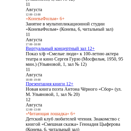
11
Августа
12:00
-
13:00
«КоневаФильм» 6+
Занятие в мультипликационной студии
«КоневаФильм» (Конева, 6, читальный зал)
11
Августа
17:00
-
18:00
Виртуальный концертный зал 12+
Показ х/ф «Смелые люди» к 100-летию актера
театра и кино Сергея Гурзо (Мосфильм, 1950, 95
мин.) (Ульяновой, 1, зал № 12)
11
Августа
18:00
-
19:00
Презентация книги 12+
Новая книга поэта Антона Чёрного «Сбор» (ул.
М. Ульяновой, 1, зал № 20)
12
Августа
12:00
-
13:00
«Читающая лошадка» 6+
Детский клуб любителей чтения. Знакомство с
книгой «Смешная сказка» Геннадия Цыферова
(Конева, 6, читальный зал)