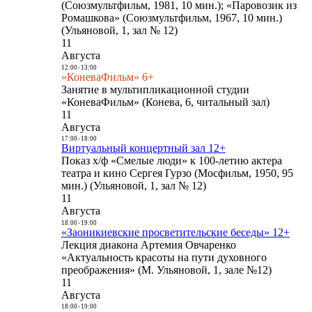
(Союзмультфильм, 1981, 10 мин.); «Паровозик из
Ромашкова» (Союзмультфильм, 1967, 10 мин.)
(Ульяновой, 1, зал № 12)
11
Августа
12:00
-
13:00
«КоневаФильм» 6+
Занятие в мультипликационной студии
«КоневаФильм» (Конева, 6, читальный зал)
11
Августа
17:00
-
18:00
Виртуальный концертный зал 12+
Показ х/ф «Смелые люди» к 100-летию актера
театра и кино Сергея Гурзо (Мосфильм, 1950, 95
мин.) (Ульяновой, 1, зал № 12)
11
Августа
18:00
-
19:00
«Заоникиевские просветительские беседы» 12+
Лекция диакона Артемия Овчаренко
«Актуальность красоты на пути духовного
преображения» (М. Ульяновой, 1, зале №12)
11
Августа
18:00
-
19:00