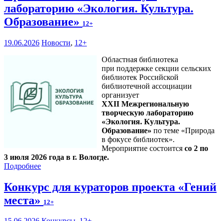
лабораторию «Экология. Культура.
Образование»
12+
19.06.2026
Новости
,
12+
Областная библиотека
при поддержке секции сельских
библиотек Российской
библиотечной ассоциации
организует
XXII Межрегиональную
творческую лабораторию
«Экология. Культура.
Образование»
по теме «Природа
в фокусе библиотек».
Мероприятие состоится
со 2 по
3 июля 2026 года в г. Вологде.
Подробнее
Конкурс для кураторов проекта «Гений
места»
12+
15.06.2026
Конкурсы
,
12+