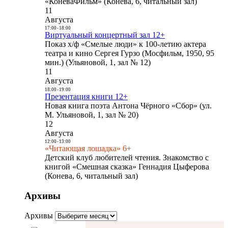
«КоневаФильм» (Конева, 6, читальный зал)
11
Августа
17:00
-
18:00
Виртуальный концертный зал 12+
Показ х/ф «Смелые люди» к 100-летию актера
театра и кино Сергея Гурзо (Мосфильм, 1950, 95
мин.) (Ульяновой, 1, зал № 12)
11
Августа
18:00
-
19:00
Презентация книги 12+
Новая книга поэта Антона Чёрного «Сбор» (ул.
М. Ульяновой, 1, зал № 20)
12
Августа
12:00
-
13:00
«Читающая лошадка» 6+
Детский клуб любителей чтения. Знакомство с
книгой «Смешная сказка» Геннадия Цыферова
(Конева, 6, читальный зал)
Архивы
Архивы