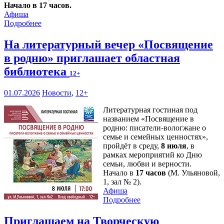
Начало в 17 часов.
Афиша
Подробнее
На литературный вечер «Посвящение
в родню» приглашает областная
библиотека
12+
01.07.2026
Новости
,
12+
Литературная гостиная под
названием «Посвящение в
родню: писатели-вологжане о
семье и семейных ценностях»,
пройдёт в среду,
8 июля
, в
рамках мероприятий ко Дню
семьи, любви и верности.
Начало в
17 часов
(М. Ульяновой,
1, зал № 2).
Афиша
Подробнее
Приглашаем на Творческую