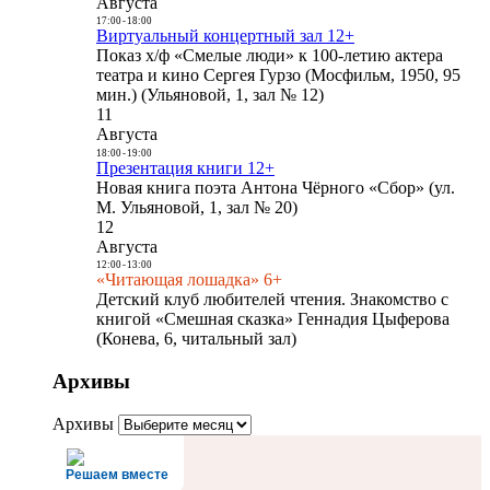
Августа
17:00
-
18:00
Виртуальный концертный зал 12+
Показ х/ф «Смелые люди» к 100-летию актера
театра и кино Сергея Гурзо (Мосфильм, 1950, 95
мин.) (Ульяновой, 1, зал № 12)
11
Августа
18:00
-
19:00
Презентация книги 12+
Новая книга поэта Антона Чёрного «Сбор» (ул.
М. Ульяновой, 1, зал № 20)
12
Августа
12:00
-
13:00
«Читающая лошадка» 6+
Детский клуб любителей чтения. Знакомство с
книгой «Смешная сказка» Геннадия Цыферова
(Конева, 6, читальный зал)
Архивы
Архивы
Решаем вместе