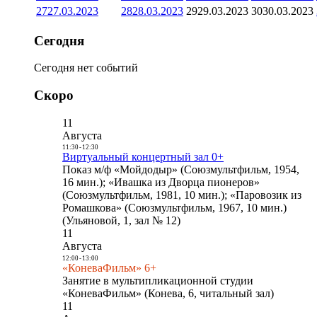
27
27.03.2023
28
28.03.2023
29
29.03.2023
30
30.03.2023
Сегодня
Сегодня нет событий
Скоро
11
Августа
11:30
-
12:30
Виртуальный концертный зал 0+
Показ м/ф «Мойдодыр» (Союзмультфильм, 1954,
16 мин.); «Ивашка из Дворца пионеров»
(Союзмультфильм, 1981, 10 мин.); «Паровозик из
Ромашкова» (Союзмультфильм, 1967, 10 мин.)
(Ульяновой, 1, зал № 12)
11
Августа
12:00
-
13:00
«КоневаФильм» 6+
Занятие в мультипликационной студии
«КоневаФильм» (Конева, 6, читальный зал)
11