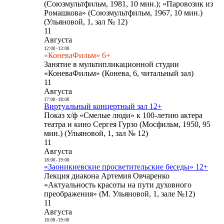
(Союзмультфильм, 1981, 10 мин.); «Паровозик из
Ромашкова» (Союзмультфильм, 1967, 10 мин.)
(Ульяновой, 1, зал № 12)
11
Августа
12:00
-
13:00
«КоневаФильм» 6+
Занятие в мультипликационной студии
«КоневаФильм» (Конева, 6, читальный зал)
11
Августа
17:00
-
18:00
Виртуальный концертный зал 12+
Показ х/ф «Смелые люди» к 100-летию актера
театра и кино Сергея Гурзо (Мосфильм, 1950, 95
мин.) (Ульяновой, 1, зал № 12)
11
Августа
18:00
-
19:00
«Заоникиевские просветительские беседы» 12+
Лекция диакона Артемия Овчаренко
«Актуальность красоты на пути духовного
преображения» (М. Ульяновой, 1, зале №12)
11
Августа
18:00
-
19:00