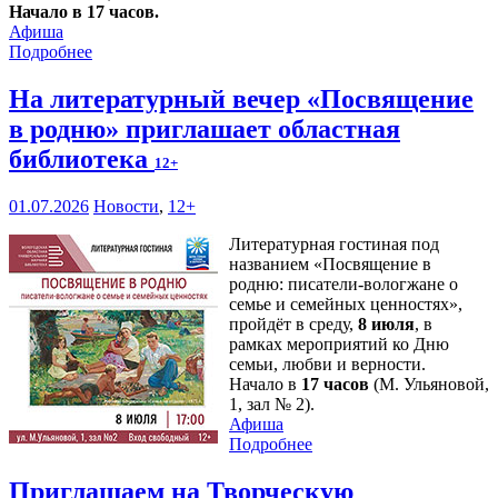
Начало в 17 часов.
Афиша
Подробнее
На литературный вечер «Посвящение
в родню» приглашает областная
библиотека
12+
01.07.2026
Новости
,
12+
Литературная гостиная под
названием «Посвящение в
родню: писатели-вологжане о
семье и семейных ценностях»,
пройдёт в среду,
8 июля
, в
рамках мероприятий ко Дню
семьи, любви и верности.
Начало в
17 часов
(М. Ульяновой,
1, зал № 2).
Афиша
Подробнее
Приглашаем на Творческую