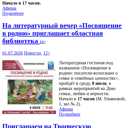
Начало в 17 часов.
Афиша
Подробнее
На литературный вечер «Посвящение
в родню» приглашает областная
библиотека
12+
01.07.2026
Новости
,
12+
Литературная гостиная под
названием «Посвящение в
родню: писатели-вологжане о
семье и семейных ценностях»,
пройдёт в среду,
8 июля
, в
рамках мероприятий ко Дню
семьи, любви и верности.
Начало в
17 часов
(М. Ульяновой,
1, зал № 2).
Афиша
Подробнее
Приглашаем на Творческую