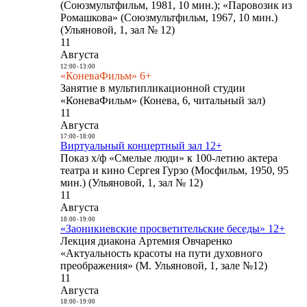
(Союзмультфильм, 1981, 10 мин.); «Паровозик из
Ромашкова» (Союзмультфильм, 1967, 10 мин.)
(Ульяновой, 1, зал № 12)
11
Августа
12:00
-
13:00
«КоневаФильм» 6+
Занятие в мультипликационной студии
«КоневаФильм» (Конева, 6, читальный зал)
11
Августа
17:00
-
18:00
Виртуальный концертный зал 12+
Показ х/ф «Смелые люди» к 100-летию актера
театра и кино Сергея Гурзо (Мосфильм, 1950, 95
мин.) (Ульяновой, 1, зал № 12)
11
Августа
18:00
-
19:00
«Заоникиевские просветительские беседы» 12+
Лекция диакона Артемия Овчаренко
«Актуальность красоты на пути духовного
преображения» (М. Ульяновой, 1, зале №12)
11
Августа
18:00
-
19:00