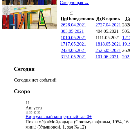
Следующая →
<
Пн
Понедельник
Вт
Вторник
С
26
26.04.2021
27
27.04.2021
28
2
3
03.05.2021
4
04.05.2021
5
05
10
10.05.2021
11
11.05.2021
12
1
17
17.05.2021
18
18.05.2021
19
1
24
24.05.2021
25
25.05.2021
26
2
31
31.05.2021
1
01.06.2021
2
02
Сегодня
Сегодня нет событий
Скоро
11
Августа
11:30
-
12:30
Виртуальный концертный зал 0+
Показ м/ф «Мойдодыр» (Союзмультфильм, 1954, 16 
мин.) (Ульяновой, 1, зал № 12)