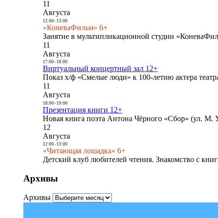
11
Августа
12:00
-
13:00
«КоневаФильм» 6+
Занятие в мультипликационной студии «КоневаФиль
11
Августа
17:00
-
18:00
Виртуальный концертный зал 12+
Показ х/ф «Смелые люди» к 100-летию актера театра
11
Августа
18:00
-
19:00
Презентация книги 12+
Новая книга поэта Антона Чёрного «Сбор» (ул. М. У
12
Августа
12:00
-
13:00
«Читающая лошадка» 6+
Детский клуб любителей чтения. Знакомство с книг
Архивы
Архивы