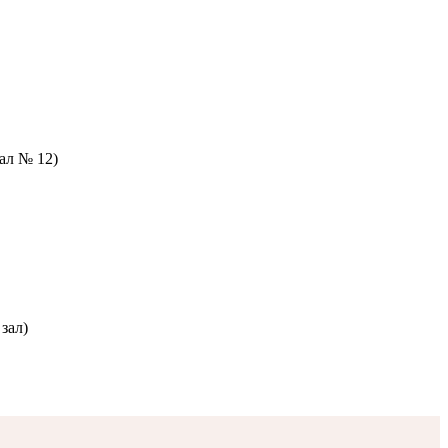
зал № 12)
зал)