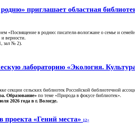
 родню» приглашает областная библиот
ием «Посвящение в родню: писатели-вологжане о семье и семейн
 и верности.
, зал № 2).
ескую лабораторию «Экология. Культур
жке секции сельских библиотек Российской библиотечной ассоц
ра. Образование»
по теме «Природа в фокусе библиотек».
юля 2026 года в г. Вологде.
в проекта «Гений места»
12+