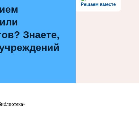
Решаем вместе
нием
 или
ов? Знаете,
 учреждений
библиотека»