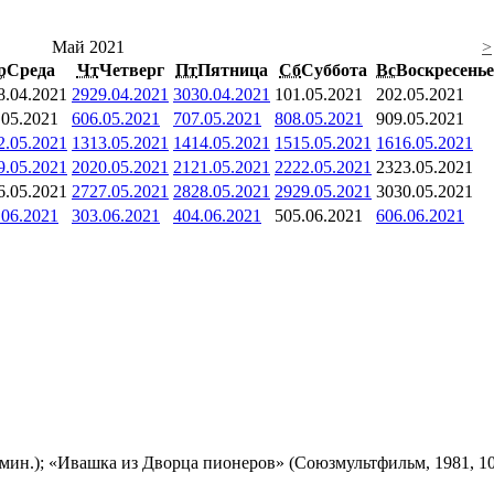
Май 2021
>
р
Среда
Чт
Четверг
Пт
Пятница
Сб
Суббота
Вс
Воскресенье
8.04.2021
29
29.04.2021
30
30.04.2021
1
01.05.2021
2
02.05.2021
.05.2021
6
06.05.2021
7
07.05.2021
8
08.05.2021
9
09.05.2021
2.05.2021
13
13.05.2021
14
14.05.2021
15
15.05.2021
16
16.05.2021
9.05.2021
20
20.05.2021
21
21.05.2021
22
22.05.2021
23
23.05.2021
6.05.2021
27
27.05.2021
28
28.05.2021
29
29.05.2021
30
30.05.2021
.06.2021
3
03.06.2021
4
04.06.2021
5
05.06.2021
6
06.06.2021
мин.); «Ивашка из Дворца пионеров» (Союзмультфильм, 1981, 10