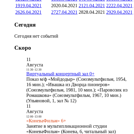
19
19.04.2021
20
20.04.2021
21
21.04.2021
22
22.04.2021
26
26.04.2021
27
27.04.2021
28
28.04.2021
29
29.04.2021
Сегодня
Сегодня нет событий
Скоро
11
Августа
11:30
-
12:30
Виртуальный концертный зал 0+
Показ м/ф «Мойдодыр» (Союзмультфильм, 1954,
16 мин.); «Ивашка из Дворца пионеров»
(Союзмультфильм, 1981, 10 мин.); «Паровозик из
Ромашкова» (Союзмультфильм, 1967, 10 мин.)
(Ульяновой, 1, зал № 12)
11
Августа
12:00
-
13:00
«КоневаФильм» 6+
Занятие в мультипликационной студии
«КоневаФильм» (Конева, 6, читальный зал)