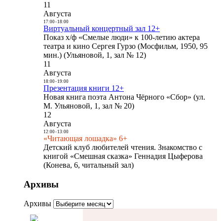
11
Августа
17:00
-
18:00
Виртуальный концертный зал 12+
Показ х/ф «Смелые люди» к 100-летию актера
театра и кино Сергея Гурзо (Мосфильм, 1950, 95
мин.) (Ульяновой, 1, зал № 12)
11
Августа
18:00
-
19:00
Презентация книги 12+
Новая книга поэта Антона Чёрного «Сбор» (ул.
М. Ульяновой, 1, зал № 20)
12
Августа
12:00
-
13:00
«Читающая лошадка» 6+
Детский клуб любителей чтения. Знакомство с
книгой «Смешная сказка» Геннадия Цыферова
(Конева, 6, читальный зал)
Архивы
Архивы