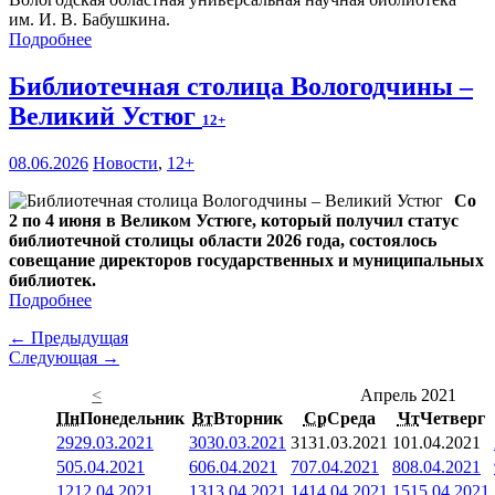
им. И. В. Бабушкина.
Подробнее
Библиотечная столица Вологодчины –
Великий Устюг
12+
08.06.2026
Новости
,
12+
Со
2 по 4 июня в Великом Устюге, который получил статус
библиотечной столицы области 2026 года, состоялось
совещание директоров государственных и муниципальных
библиотек.
Подробнее
← Предыдущая
Следующая →
<
Апрель 2021
Пн
Понедельник
Вт
Вторник
Ср
Среда
Чт
Четверг
29
29.03.2021
30
30.03.2021
31
31.03.2021
1
01.04.2021
5
05.04.2021
6
06.04.2021
7
07.04.2021
8
08.04.2021
12
12.04.2021
13
13.04.2021
14
14.04.2021
15
15.04.2021