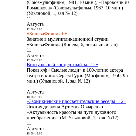
(Союзмультфильм, 1981, 10 мин.); «Паровозик из
Ромашкова» (Союзмультфильм, 1967, 10 мин.)
(Ульяновой, 1, зал № 12)
11
Августа
12:00
-
13:00
«КоневаФильм» 6+
Занятие в мультипликационной студии
«КоневаФильм» (Конева, 6, читальный зал)
11
Августа
17:00
-
18:00
Виртуальный концертный зал 12+
Показ х/ф «Смелые люди» к 100-летию актера
театра и кино Сергея Гурзо (Мосфильм, 1950, 95
мин.) (Ульяновой, 1, зал № 12)
11
Августа
18:00
-
19:00
«Заоникиевские просветительские беседы» 12+
Лекция диакона Артемия Овчаренко
«Актуальность красоты на пути духовного
преображения» (М. Ульяновой, 1, зале №12)
11
Августа
18:00
-
19:00