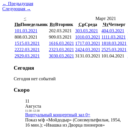
← Предыдущая
Следующая →
<
Март 2021
Пн
Понедельник
Вт
Вторник
Ср
Среда
Чт
Четверг
1
01.03.2021
2
02.03.2021
3
03.03.2021
4
04.03.2021
8
08.03.2021
9
09.03.2021
10
10.03.2021
11
11.03.2021
15
15.03.2021
16
16.03.2021
17
17.03.2021
18
18.03.2021
22
22.03.2021
23
23.03.2021
24
24.03.2021
25
25.03.2021
29
29.03.2021
30
30.03.2021
31
31.03.2021
1
01.04.2021
Сегодня
Сегодня нет событий
Скоро
11
Августа
11:30
-
12:30
Виртуальный концертный зал 0+
Показ м/ф «Мойдодыр» (Союзмультфильм, 1954,
16 мин.); «Ивашка из Дворца пионеров»