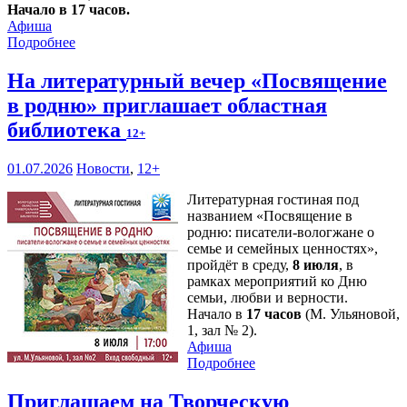
Начало в 17 часов.
Афиша
Подробнее
На литературный вечер «Посвящение
в родню» приглашает областная
библиотека
12+
01.07.2026
Новости
,
12+
Литературная гостиная под
названием «Посвящение в
родню: писатели-вологжане о
семье и семейных ценностях»,
пройдёт в среду,
8 июля
, в
рамках мероприятий ко Дню
семьи, любви и верности.
Начало в
17 часов
(М. Ульяновой,
1, зал № 2).
Афиша
Подробнее
Приглашаем на Творческую