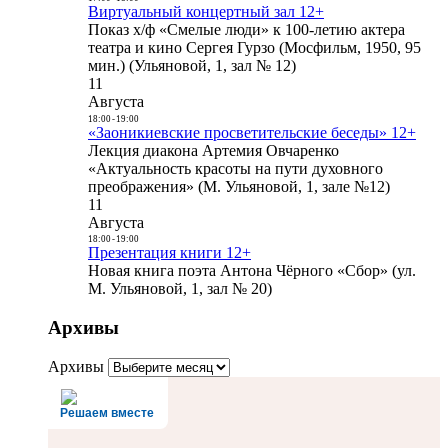
Виртуальный концертный зал 12+
Показ х/ф «Смелые люди» к 100-летию актера
театра и кино Сергея Гурзо (Мосфильм, 1950, 95
мин.) (Ульяновой, 1, зал № 12)
11
Августа
18:00
-
19:00
«Заоникиевские просветительские беседы» 12+
Лекция диакона Артемия Овчаренко
«Актуальность красоты на пути духовного
преображения» (М. Ульяновой, 1, зале №12)
11
Августа
18:00
-
19:00
Презентация книги 12+
Новая книга поэта Антона Чёрного «Сбор» (ул.
М. Ульяновой, 1, зал № 20)
Архивы
Архивы
Решаем вместе