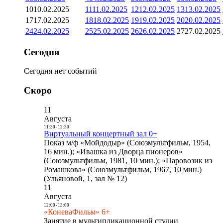
10
10.02.2025
11
11.02.2025
12
12.02.2025
13
13.02.2025
17
17.02.2025
18
18.02.2025
19
19.02.2025
20
20.02.2025
24
24.02.2025
25
25.02.2025
26
26.02.2025
27
27.02.2025
Сегодня
Сегодня нет событий
Скоро
11
Августа
11:30
-
12:30
Виртуальный концертный зал 0+
Показ м/ф «Мойдодыр» (Союзмультфильм, 1954,
16 мин.); «Ивашка из Дворца пионеров»
(Союзмультфильм, 1981, 10 мин.); «Паровозик из
Ромашкова» (Союзмультфильм, 1967, 10 мин.)
(Ульяновой, 1, зал № 12)
11
Августа
12:00
-
13:00
«КоневаФильм» 6+
Занятие в мультипликационной студии