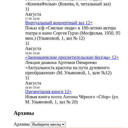
«КоневаФильм» (Конева, 6, читальный зал)
11
Августа
17:00
-
18:00
Виртуальный концертный зал 12+
Показ х/ф «Смелые люди» к 100-летию актера
театра и кино Сергея Гурзо (Мосфильм, 1950, 95
мин.) (Ульяновой, 1, зал № 12)
11
Августа
18:00
-
19:00
«Заоникиевские просветительские беседы» 12+
Лекция диакона Артемия Овчаренко
«Актуальность красоты на пути духовного
преображения» (М. Ульяновой, 1, зале №12)
11
Августа
18:00
-
19:00
Презентация книги 12+
Новая книга поэта Антона Чёрного «Сбор» (ул.
М. Ульяновой, 1, зал № 20)
Архивы
Архивы