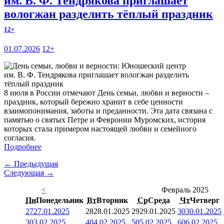
им. В. Ф. Тендрякова приглашает
вологжан разделить тёплый праздник
12+
01.07.2026
12+
8 июля в России отмечают День семьи, любви и верности –
праздник, который бережно хранит в себе ценности
взаимопонимания, заботы и преданности. Эта дата связана с
памятью о святых Петре и Февронии Муромских, история
которых стала примером настоящей любви и семейного
согласия.
Подробнее
← Предыдущая
Следующая →
<
Февраль 2025
Пн
Понедельник
Вт
Вторник
Ср
Среда
Чт
Четверг
27
27.01.2025
28
28.01.2025
29
29.01.2025
30
30.01.2025
3
03.02.2025
4
04.02.2025
5
05.02.2025
6
06.02.2025