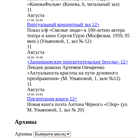
«КоневаФильм» (Конева, 6, читальный зал)
11
Августа
17:00
-
18:00
Виртуальный концертный зал 12+
Показ х/ф «Смелые люди» к 100-летию актера
театра и кино Сергея Гурзо (Мосфильм, 1950, 95
мин.) (Ульяновой, 1, зал № 12)
11
Августа
18:00
-
19:00
«Заоникиевские просветительские беседы» 12+
Лекция диакона Артемия Овчаренко
«Актуальность красоты на пути духовного
преображения» (М. Ульяновой, 1, зале №12)
11
Августа
18:00
-
19:00
Презентация книги 12+
Новая книга поэта Антона Чёрного «Сбор» (ул.
М. Ульяновой, 1, зал № 20)
Архивы
Архивы