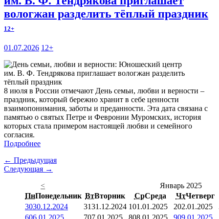
им. В. Ф. Тендрякова приглашает
вологжан разделить тёплый праздник
12+
01.07.2026
12+
8 июля в России отмечают День семьи, любви и верности –
праздник, который бережно хранит в себе ценности
взаимопонимания, заботы и преданности. Эта дата связана с
памятью о святых Петре и Февронии Муромских, история
которых стала примером настоящей любви и семейного
согласия.
Подробнее
← Предыдущая
Следующая →
<
Январь 2025
Пн
Понедельник
Вт
Вторник
Ср
Среда
Чт
Четверг
30
30.12.2024
31
31.12.2024
1
01.01.2025
2
02.01.2025
6
06.01.2025
7
07.01.2025
8
08.01.2025
9
09.01.2025