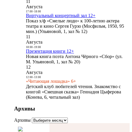
11
Августа
17:00
-
18:00
Виртуальный концертный зал 12+
Показ х/ф «Смелые люди» к 100-летию актера
театра и кино Сергея Гурзо (Мосфильм, 1950, 95
мин.) (Ульяновой, 1, зал № 12)
11
Августа
18:00
-
19:00
Презентация книги 12+
Новая книга поэта Антона Чёрного «Сбор» (ул.
М. Ульяновой, 1, зал № 20)
12
Августа
12:00
-
13:00
«Читающая лошадка» 6+
Детский клуб любителей чтения. Знакомство с
книгой «Смешная сказка» Геннадия Цыферова
(Конева, 6, читальный зал)
Архивы
Архивы