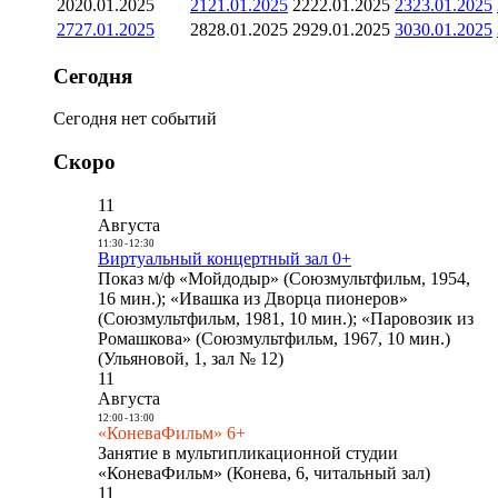
20
20.01.2025
21
21.01.2025
22
22.01.2025
23
23.01.2025
27
27.01.2025
28
28.01.2025
29
29.01.2025
30
30.01.2025
Сегодня
Сегодня нет событий
Скоро
11
Августа
11:30
-
12:30
Виртуальный концертный зал 0+
Показ м/ф «Мойдодыр» (Союзмультфильм, 1954,
16 мин.); «Ивашка из Дворца пионеров»
(Союзмультфильм, 1981, 10 мин.); «Паровозик из
Ромашкова» (Союзмультфильм, 1967, 10 мин.)
(Ульяновой, 1, зал № 12)
11
Августа
12:00
-
13:00
«КоневаФильм» 6+
Занятие в мультипликационной студии
«КоневаФильм» (Конева, 6, читальный зал)
11