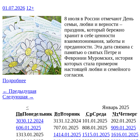
01.07.2026
12+
8 июля в России отмечают День
семьи, любви и верности –
праздник, который бережно
хранит в себе ценности
взаимопонимания, заботы и
преданности. Эта дата связана с
памятью о святых Петре и
Февронии Муромских, история
которых стала примером
настоящей любви и семейного
согласия.
Подробнее
← Предыдущая
Следующая →
<
Январь 2025
Пн
Понедельник
Вт
Вторник
Ср
Среда
Чт
Четверг
30
30.12.2024
31
31.12.2024
1
01.01.2025
2
02.01.2025
6
06.01.2025
7
07.01.2025
8
08.01.2025
9
09.01.2025
13
13.01.2025
14
14.01.2025
15
15.01.2025
16
16.01.2025