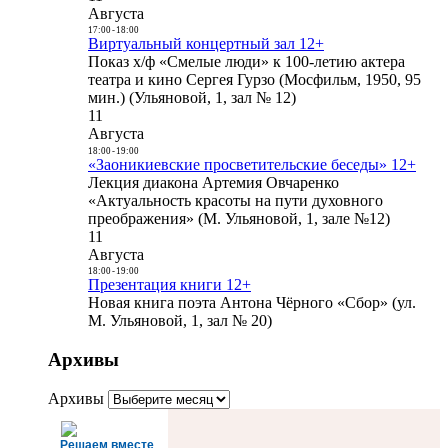
Августа
17:00
-
18:00
Виртуальный концертный зал 12+
Показ х/ф «Смелые люди» к 100-летию актера
театра и кино Сергея Гурзо (Мосфильм, 1950, 95
мин.) (Ульяновой, 1, зал № 12)
11
Августа
18:00
-
19:00
«Заоникиевские просветительские беседы» 12+
Лекция диакона Артемия Овчаренко
«Актуальность красоты на пути духовного
преображения» (М. Ульяновой, 1, зале №12)
11
Августа
18:00
-
19:00
Презентация книги 12+
Новая книга поэта Антона Чёрного «Сбор» (ул.
М. Ульяновой, 1, зал № 20)
Архивы
Архивы
Решаем вместе