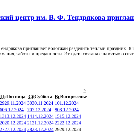
кий центр им. В. Ф. Тендрякова пригла
8 
мания, заботы и преданности. Эта дата связана с памятью о св
>
Пт
Пятница
Сб
Суббота
Вс
Воскресенье
29
29.11.2024
30
30.11.2024
1
01.12.2024
6
06.12.2024
7
07.12.2024
8
08.12.2024
13
13.12.2024
14
14.12.2024
15
15.12.2024
20
20.12.2024
21
21.12.2024
22
22.12.2024
27
27.12.2024
28
28.12.2024
29
29.12.2024