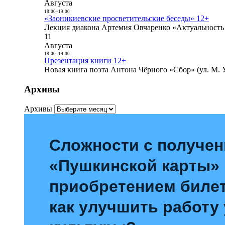
Августа
18:00
-
19:00
«Заоникиевские просветительские беседы» 12+
Лекция диакона Артемия Овчаренко «Актуальность 
11
Августа
18:00
-
19:00
Презентация книги 12+
Новая книга поэта Антона Чёрного «Сбор» (ул. М. У
Архивы
Архивы
Сложности с получе
«Пушкинской карты»
приобретением билет
как улучшить работу