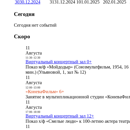
30
30.12.2024
31
31.12.2024
1
01.01.2025
2
02.01.2025
Сегодня
Сегодня нет событий
Скоро
11
Августа
11:30
-
12:30
Виртуальный концертный зал 0+
Показ м/ф «Мойдодыр» (Союзмультфильм, 1954, 16 
мин.) (Ульяновой, 1, зал № 12)
11
Августа
12:00
-
13:00
«КоневаФильм» 6+
Занятие в мультипликационной студии «КоневаФиль
11
Августа
17:00
-
18:00
Виртуальный концертный зал 12+
Показ х/ф «Смелые люди» к 100-летию актера театра
11