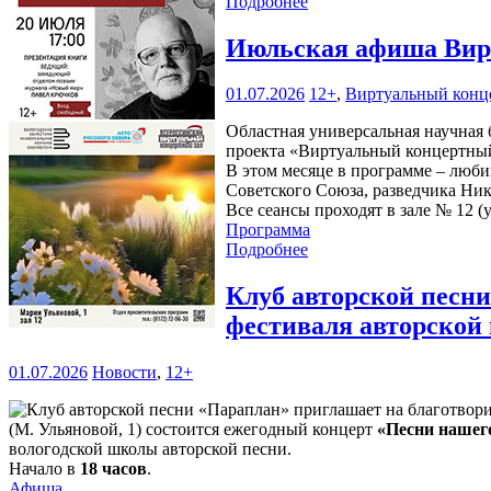
Подробнее
Июльская афиша Вирт
01.07.2026
12+
,
Виртуальный конц
Областная универсальная научная б
проекта «Виртуальный концертный
В этом месяце в программе – люби
Советского Союза, разведчика Ни
Все сеансы проходят в зале № 12 (у
Программа
Подробнее
Клуб авторской песн
фестиваля авторской
01.07.2026
Новости
,
12+
(М. Ульяновой, 1) состоится ежегодный концерт
«Песни нашег
вологодской школы авторской песни.
Начало в
18 часов
.
Афиша