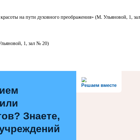
красоты на пути духовного преображения» (М. Ульяновой, 1, за
льяновой, 1, зал № 20)
Решаем вместе
нием
 или
ов? Знаете,
 учреждений