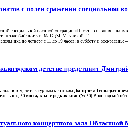
онатов с полей сражений специальной в
жений специальной военной операции «Память о павших – напут
ста в зале библиотеки № 12 (М. Ульяновой, 1).
ельника по четверг с 11 до 19 часов; в субботу и воскресенье – 
 вологодском детстве представит Дмитр
 журналистом, литературным критиком
Дмитрием Геннадьевиче
едельник,
20 июля, в зале редких книг (№ 20)
Вологодской обла
уального концертного зала Областной 