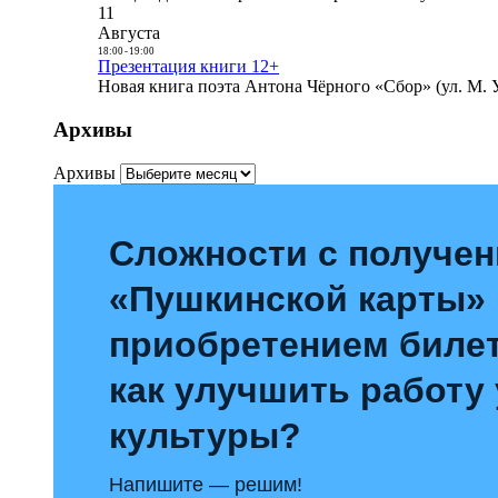
11
Августа
18:00
-
19:00
Презентация книги 12+
Новая книга поэта Антона Чёрного «Сбор» (ул. М. У
Архивы
Архивы
Сложности с получе
«Пушкинской карты»
приобретением билет
как улучшить работу
культуры?
Напишите — решим!