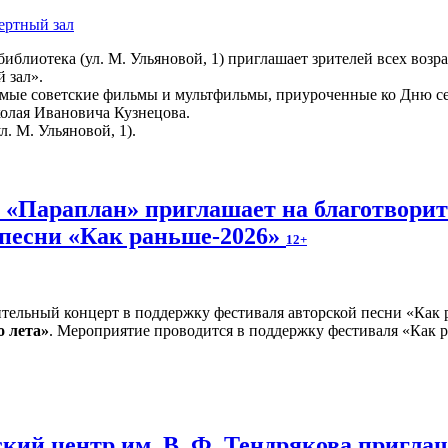
ертный зал
иблиотека (ул. М. Ульяновой, 1) приглашает зрителей всех возр
 зал».
мые советские фильмы и мультфильмы, приуроченные ко Дню сем
колая Ивановича Кузнецова.
л. М. Ульяновой, 1).
и «Параплан» приглашает на благотвори
 песни «Как раньше-2026»
12+
о лета»
. Мероприятие проводится в поддержку фестиваля «Как р
кий центр им. В. Ф. Тендрякова пригла