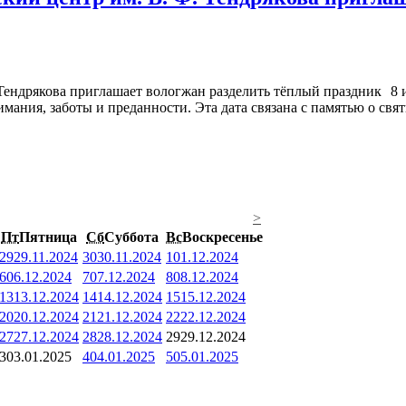
8 
мания, заботы и преданности. Эта дата связана с памятью о св
>
Пт
Пятница
Сб
Суббота
Вс
Воскресенье
29
29.11.2024
30
30.11.2024
1
01.12.2024
6
06.12.2024
7
07.12.2024
8
08.12.2024
13
13.12.2024
14
14.12.2024
15
15.12.2024
20
20.12.2024
21
21.12.2024
22
22.12.2024
27
27.12.2024
28
28.12.2024
29
29.12.2024
3
03.01.2025
4
04.01.2025
5
05.01.2025