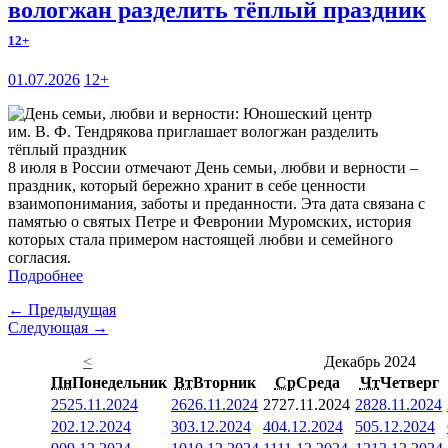
вологжан разделить тёплый праздник
12+
01.07.2026
12+
8 июля в России отмечают День семьи, любви и верности –
праздник, который бережно хранит в себе ценности
взаимопонимания, заботы и преданности. Эта дата связана с
памятью о святых Петре и Февронии Муромских, история
которых стала примером настоящей любви и семейного
согласия.
Подробнее
← Предыдущая
Следующая →
<
Декабрь 2024
Пн
Понедельник
Вт
Вторник
Ср
Среда
Чт
Четверг
25
25.11.2024
26
26.11.2024
27
27.11.2024
28
28.11.2024
2
02.12.2024
3
03.12.2024
4
04.12.2024
5
05.12.2024