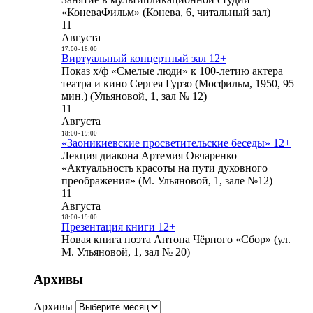
«КоневаФильм» (Конева, 6, читальный зал)
11
Августа
17:00
-
18:00
Виртуальный концертный зал 12+
Показ х/ф «Смелые люди» к 100-летию актера
театра и кино Сергея Гурзо (Мосфильм, 1950, 95
мин.) (Ульяновой, 1, зал № 12)
11
Августа
18:00
-
19:00
«Заоникиевские просветительские беседы» 12+
Лекция диакона Артемия Овчаренко
«Актуальность красоты на пути духовного
преображения» (М. Ульяновой, 1, зале №12)
11
Августа
18:00
-
19:00
Презентация книги 12+
Новая книга поэта Антона Чёрного «Сбор» (ул.
М. Ульяновой, 1, зал № 20)
Архивы
Архивы