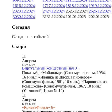
9
09.12.2024
10
10.12.2024
11
11.12.2024
12
12.12.2024
16
16.12.2024
17
17.12.2024
18
18.12.2024
19
19.12.2024
23
23.12.2024
24
24.12.2024
25
25.12.2024
26
26.12.2024
30
30.12.2024
31
31.12.2024
1
01.01.2025
2
02.01.2025
Сегодня
Сегодня нет событий
Скоро
11
Августа
11:30
-
12:30
Виртуальный концертный зал 0+
Показ м/ф «Мойдодыр» (Союзмультфильм, 1954,
16 мин.); «Ивашка из Дворца пионеров»
(Союзмультфильм, 1981, 10 мин.); «Паровозик из
Ромашкова» (Союзмультфильм, 1967, 10 мин.)
(Ульяновой, 1, зал № 12)
11
Августа
12:00
-
13:00
«КоневаФильм» 6+
Занятие в мультипликационной студии