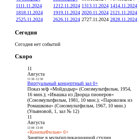
11
11.11.2024
12
12.11.2024
13
13.11.2024
14
14.11.2024
18
18.11.2024
19
19.11.2024
20
20.11.2024
21
21.11.2024
25
25.11.2024
26
26.11.2024
27
27.11.2024
28
28.11.2024
Сегодня
Сегодня нет событий
Скоро
11
Августа
11:30
-
12:30
Виртуальный концертный зал 0+
Показ м/ф «Мойдодыр» (Союзмультфильм, 1954,
16 мин.); «Ивашка из Дворца пионеров»
(Союзмультфильм, 1981, 10 мин.); «Паровозик из
Ромашкова» (Союзмультфильм, 1967, 10 мин.)
(Ульяновой, 1, зал № 12)
11
Августа
12:00
-
13:00
«КоневаФильм» 6+
Занятие в мультипликационной студии