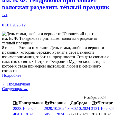
им. В. Ф. Тендрякова приглашает
вологжан разделить тёплый праздник
12+
01.07.2026
12+
8 июля в России отмечают День семьи, любви и верности –
праздник, который бережно хранит в себе ценности
взаимопонимания, заботы и преданности. Эта дата связана с
памятью о святых Петре и Февронии Муромских, история
которых стала примером настоящей любви и семейного
согласия.
Подробнее
← Предыдущая
Следующая →
<
Ноябрь 2024
Пн
Понедельник
Вт
Вторник
Ср
Среда
Чт
Четверг
28
28.10.2024
29
29.10.2024
30
30.10.2024
31
31.10.2024
4
04.11.2024
5
05.11.2024
6
06.11.2024
7
07.11.2024