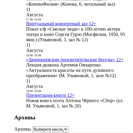
«КоневаФильм» (Конева, 6, читальный зал)
11
Августа
17:00
-
18:00
Виртуальный концертный зал 12+
Показ х/ф «Смелые люди» к 100-летию актера
театра и кино Сергея Гурзо (Мосфильм, 1950, 95
мин.) (Ульяновой, 1, зал № 12)
11
Августа
18:00
-
19:00
«Заоникиевские просветительские беседы» 12+
Лекция диакона Артемия Овчаренко
«Актуальность красоты на пути духовного
преображения» (М. Ульяновой, 1, зале №12)
11
Августа
18:00
-
19:00
Презентация книги 12+
Новая книга поэта Антона Чёрного «Сбор» (ул.
М. Ульяновой, 1, зал № 20)
Архивы
Архивы