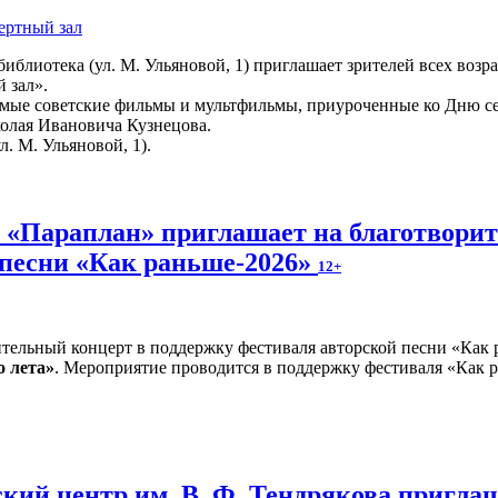
ертный зал
иблиотека (ул. М. Ульяновой, 1) приглашает зрителей всех возр
 зал».
мые советские фильмы и мультфильмы, приуроченные ко Дню сем
колая Ивановича Кузнецова.
л. М. Ульяновой, 1).
и «Параплан» приглашает на благотвори
 песни «Как раньше-2026»
12+
о лета»
. Мероприятие проводится в поддержку фестиваля «Как р
кий центр им. В. Ф. Тендрякова пригла