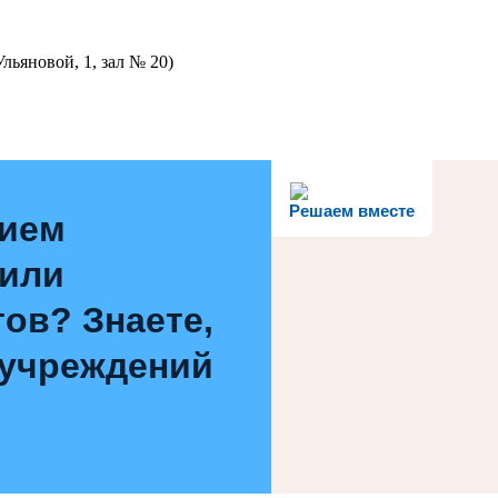
льяновой, 1, зал № 20)
Решаем вместе
нием
 или
ов? Знаете,
 учреждений