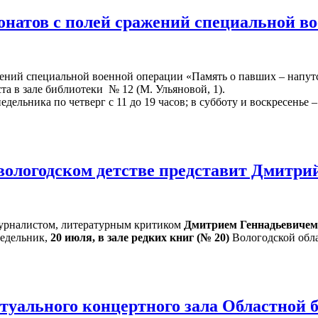
онатов с полей сражений специальной в
жений специальной военной операции «Память о павших – напут
ста в зале библиотеки № 12 (М. Ульяновой, 1).
ельника по четверг с 11 до 19 часов; в субботу и воскресенье – 
 вологодском детстве представит Дмитр
 журналистом, литературным критиком
Дмитрием Геннадьевиче
едельник,
20 июля, в зале редких книг (№ 20)
Вологодской обла
уального концертного зала Областной 