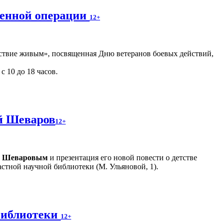
оенной операции
12+
ствие живым», посвященная Дню ветеранов боевых действий,
с 10 до 18 часов.
ий Шеваров
12+
м Шеваровым
и презентация его новой повести о детстве
стной научной библиотеки (М. Ульяновой, 1).
библиотеки
12+