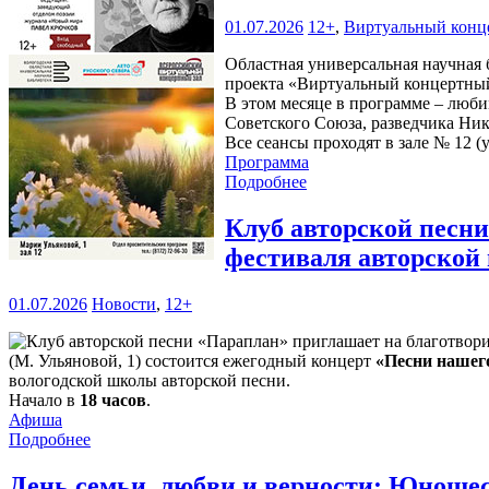
01.07.2026
12+
,
Виртуальный конц
Областная универсальная научная б
проекта «Виртуальный концертный
В этом месяце в программе – люби
Советского Союза, разведчика Ни
Все сеансы проходят в зале № 12 (у
Программа
Подробнее
Клуб авторской песн
фестиваля авторской
01.07.2026
Новости
,
12+
(М. Ульяновой, 1) состоится ежегодный концерт
«Песни нашег
вологодской школы авторской песни.
Начало в
18 часов
.
Афиша
Подробнее
День семьи, любви и верности: Юношес