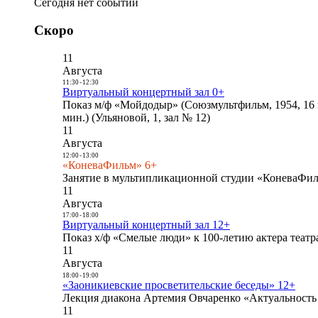
Сегодня нет событий
Скоро
11
Августа
11:30
-
12:30
Виртуальный концертный зал 0+
Показ м/ф «Мойдодыр» (Союзмультфильм, 1954, 16 
мин.) (Ульяновой, 1, зал № 12)
11
Августа
12:00
-
13:00
«КоневаФильм» 6+
Занятие в мультипликационной студии «КоневаФиль
11
Августа
17:00
-
18:00
Виртуальный концертный зал 12+
Показ х/ф «Смелые люди» к 100-летию актера театра
11
Августа
18:00
-
19:00
«Заоникиевские просветительские беседы» 12+
Лекция диакона Артемия Овчаренко «Актуальность 
11