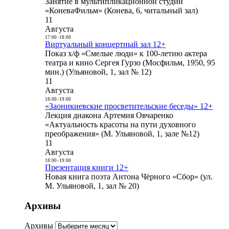
Занятие в мультипликационной студии
«КоневаФильм» (Конева, 6, читальный зал)
11
Августа
17:00
-
18:00
Виртуальный концертный зал 12+
Показ х/ф «Смелые люди» к 100-летию актера
театра и кино Сергея Гурзо (Мосфильм, 1950, 95
мин.) (Ульяновой, 1, зал № 12)
11
Августа
18:00
-
19:00
«Заоникиевские просветительские беседы» 12+
Лекция диакона Артемия Овчаренко
«Актуальность красоты на пути духовного
преображения» (М. Ульяновой, 1, зале №12)
11
Августа
18:00
-
19:00
Презентация книги 12+
Новая книга поэта Антона Чёрного «Сбор» (ул.
М. Ульяновой, 1, зал № 20)
Архивы
Архивы