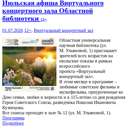
Июльская афиша Виртуального
концертного зала Областной
библиотеки
12+
01.07.2026
12+
,
Виртуальный концертный зал
Областная универсальная
научная библиотека (ул.
М. Ульяновой, 1) приглашает
зрителей всех возрастов на
июльские показы в рамках
всероссийского
проекта «Виртуальный
концертный зал».
В этом месяце в программе –
любимые советские фильмы и
мультфильмы, приуроченные ко
Дню семьи, любви и верности и к 115-летию со дня рождения
Героя Советского Союза, разведчика Николая Ивановича
Кузнецова.
Все сеансы проходят в зале № 12 (ул. М. Ульяновой, 1).
Программа
Подробнее