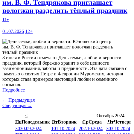
им. В. Ф. Тендрякова приглашает
вологжан разделить тёплый праздник
12+
01.07.2026
12+
8 июля в России отмечают День семьи, любви и верности –
праздник, который бережно хранит в себе ценности
взаимопонимания, заботы и преданности. Эта дата связана с
памятью о святых Петре и Февронии Муромских, история
которых стала примером настоящей любви и семейного
согласия.
Подробнее
← Предыдущая
Следующая →
<
Октябрь 2024
Пн
Понедельник
Вт
Вторник
Ср
Среда
Чт
Четверг
30
30.09.2024
1
01.10.2024
2
02.10.2024
3
03.10.2024