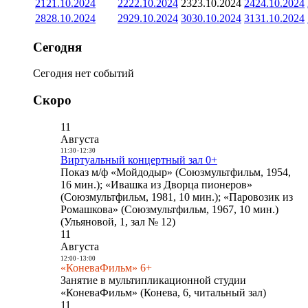
21
21.10.2024
22
22.10.2024
23
23.10.2024
24
24.10.2024
28
28.10.2024
29
29.10.2024
30
30.10.2024
31
31.10.2024
Сегодня
Сегодня нет событий
Скоро
11
Августа
11:30
-
12:30
Виртуальный концертный зал 0+
Показ м/ф «Мойдодыр» (Союзмультфильм, 1954,
16 мин.); «Ивашка из Дворца пионеров»
(Союзмультфильм, 1981, 10 мин.); «Паровозик из
Ромашкова» (Союзмультфильм, 1967, 10 мин.)
(Ульяновой, 1, зал № 12)
11
Августа
12:00
-
13:00
«КоневаФильм» 6+
Занятие в мультипликационной студии
«КоневаФильм» (Конева, 6, читальный зал)
11