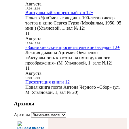
Августа
17:00
-
18:00
Виртуальный концертный зал 12+
Показ х/ф «Смелые люди» к 100-летию актера
театра и кино Сергея Гурзо (Мосфильм, 1950, 95
мин.) (Ульяновой, 1, зал № 12)
11
Августа
18:00
-
19:00
«Заоникиевские просветительские беседы» 12+
Лекция диакона Артемия Овчаренко
«Актуальность красоты на пути духовного
преображения» (М. Ульяновой, 1, зале №12)
11
Августа
18:00
-
19:00
Презентация книги 12+
Новая книга поэта Антона Чёрного «Сбор» (ул.
М. Ульяновой, 1, зал № 20)
Архивы
Архивы
Решаем вместе