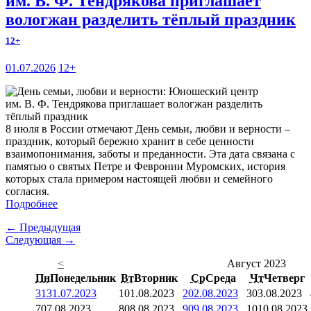
им. В. Ф. Тендрякова приглашает
вологжан разделить тёплый праздник
12+
01.07.2026
12+
8 июля в России отмечают День семьи, любви и верности –
праздник, который бережно хранит в себе ценности
взаимопонимания, заботы и преданности. Эта дата связана с
памятью о святых Петре и Февронии Муромских, история
которых стала примером настоящей любви и семейного
согласия.
Подробнее
← Предыдущая
Следующая →
<
Август 2023
Пн
Понедельник
Вт
Вторник
Ср
Среда
Чт
Четверг
31
31.07.2023
1
01.08.2023
2
02.08.2023
3
03.08.2023
7
07.08.2023
8
08.08.2023
9
09.08.2023
10
10.08.2023