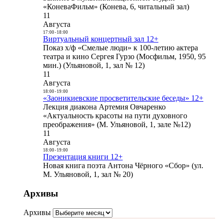
«КоневаФильм» (Конева, 6, читальный зал)
11
Августа
17:00
-
18:00
Виртуальный концертный зал 12+
Показ х/ф «Смелые люди» к 100-летию актера
театра и кино Сергея Гурзо (Мосфильм, 1950, 95
мин.) (Ульяновой, 1, зал № 12)
11
Августа
18:00
-
19:00
«Заоникиевские просветительские беседы» 12+
Лекция диакона Артемия Овчаренко
«Актуальность красоты на пути духовного
преображения» (М. Ульяновой, 1, зале №12)
11
Августа
18:00
-
19:00
Презентация книги 12+
Новая книга поэта Антона Чёрного «Сбор» (ул.
М. Ульяновой, 1, зал № 20)
Архивы
Архивы