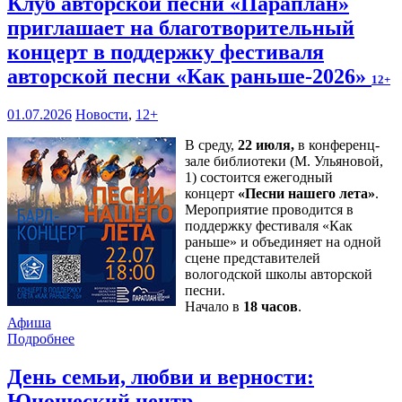
Клуб авторской песни «Параплан»
приглашает на благотворительный
концерт в поддержку фестиваля
авторской песни «Как раньше-2026»
12+
01.07.2026
Новости
,
12+
В среду,
22 июля,
в конференц-
зале библиотеки (М. Ульяновой,
1) состоится ежегодный
концерт
«Песни нашего лета»
.
Мероприятие проводится в
поддержку фестиваля «Как
раньше» и объединяет на одной
сцене представителей
вологодской школы авторской
песни.
Начало в
18 часов
.
Афиша
Подробнее
День семьи, любви и верности:
Юношеский центр