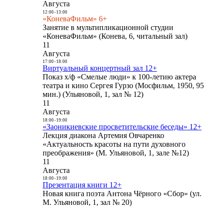
Августа
12:00
-
13:00
«КоневаФильм» 6+
Занятие в мультипликационной студии
«КоневаФильм» (Конева, 6, читальный зал)
11
Августа
17:00
-
18:00
Виртуальный концертный зал 12+
Показ х/ф «Смелые люди» к 100-летию актера
театра и кино Сергея Гурзо (Мосфильм, 1950, 95
мин.) (Ульяновой, 1, зал № 12)
11
Августа
18:00
-
19:00
«Заоникиевские просветительские беседы» 12+
Лекция диакона Артемия Овчаренко
«Актуальность красоты на пути духовного
преображения» (М. Ульяновой, 1, зале №12)
11
Августа
18:00
-
19:00
Презентация книги 12+
Новая книга поэта Антона Чёрного «Сбор» (ул.
М. Ульяновой, 1, зал № 20)