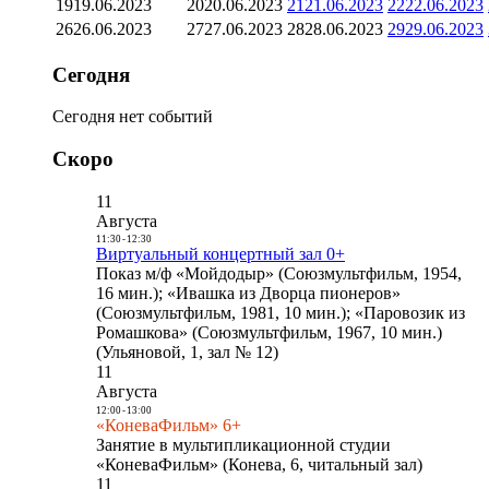
19
19.06.2023
20
20.06.2023
21
21.06.2023
22
22.06.2023
26
26.06.2023
27
27.06.2023
28
28.06.2023
29
29.06.2023
Сегодня
Сегодня нет событий
Скоро
11
Августа
11:30
-
12:30
Виртуальный концертный зал 0+
Показ м/ф «Мойдодыр» (Союзмультфильм, 1954,
16 мин.); «Ивашка из Дворца пионеров»
(Союзмультфильм, 1981, 10 мин.); «Паровозик из
Ромашкова» (Союзмультфильм, 1967, 10 мин.)
(Ульяновой, 1, зал № 12)
11
Августа
12:00
-
13:00
«КоневаФильм» 6+
Занятие в мультипликационной студии
«КоневаФильм» (Конева, 6, читальный зал)
11