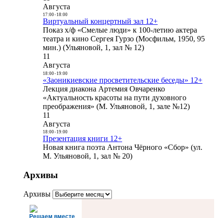
Августа
17:00
-
18:00
Виртуальный концертный зал 12+
Показ х/ф «Смелые люди» к 100-летию актера
театра и кино Сергея Гурзо (Мосфильм, 1950, 95
мин.) (Ульяновой, 1, зал № 12)
11
Августа
18:00
-
19:00
«Заоникиевские просветительские беседы» 12+
Лекция диакона Артемия Овчаренко
«Актуальность красоты на пути духовного
преображения» (М. Ульяновой, 1, зале №12)
11
Августа
18:00
-
19:00
Презентация книги 12+
Новая книга поэта Антона Чёрного «Сбор» (ул.
М. Ульяновой, 1, зал № 20)
Архивы
Архивы
Решаем вместе