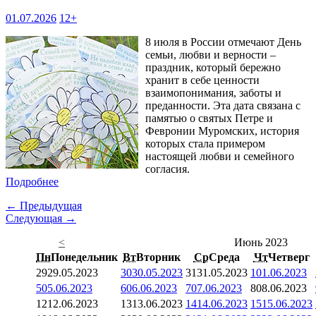
01.07.2026
12+
8 июля в России отмечают День
семьи, любви и верности –
праздник, который бережно
хранит в себе ценности
взаимопонимания, заботы и
преданности. Эта дата связана с
памятью о святых Петре и
Февронии Муромских, история
которых стала примером
настоящей любви и семейного
согласия.
Подробнее
← Предыдущая
Следующая →
<
Июнь 2023
Пн
Понедельник
Вт
Вторник
Ср
Среда
Чт
Четверг
29
29.05.2023
30
30.05.2023
31
31.05.2023
1
01.06.2023
5
05.06.2023
6
06.06.2023
7
07.06.2023
8
08.06.2023
12
12.06.2023
13
13.06.2023
14
14.06.2023
15
15.06.2023