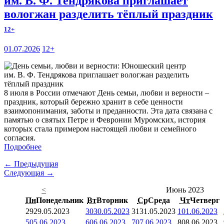
им. В. Ф. Тендрякова приглашает
вологжан разделить тёплый праздник
12+
01.07.2026
12+
8 июля в России отмечают День семьи, любви и верности –
праздник, который бережно хранит в себе ценности
взаимопонимания, заботы и преданности. Эта дата связана с
памятью о святых Петре и Февронии Муромских, история
которых стала примером настоящей любви и семейного
согласия.
Подробнее
← Предыдущая
Следующая →
<
Июнь 2023
Пн
Понедельник
Вт
Вторник
Ср
Среда
Чт
Четверг
29
29.05.2023
30
30.05.2023
31
31.05.2023
1
01.06.2023
5
05.06.2023
6
06.06.2023
7
07.06.2023
8
08.06.2023