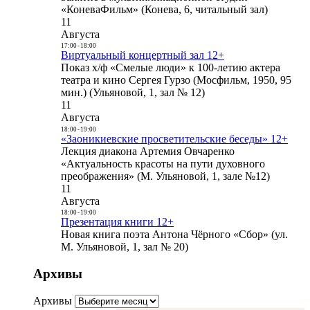
«КоневаФильм» (Конева, 6, читальный зал)
11
Августа
17:00
-
18:00
Виртуальный концертный зал 12+
Показ х/ф «Смелые люди» к 100-летию актера
театра и кино Сергея Гурзо (Мосфильм, 1950, 95
мин.) (Ульяновой, 1, зал № 12)
11
Августа
18:00
-
19:00
«Заоникиевские просветительские беседы» 12+
Лекция диакона Артемия Овчаренко
«Актуальность красоты на пути духовного
преображения» (М. Ульяновой, 1, зале №12)
11
Августа
18:00
-
19:00
Презентация книги 12+
Новая книга поэта Антона Чёрного «Сбор» (ул.
М. Ульяновой, 1, зал № 20)
Архивы
Архивы