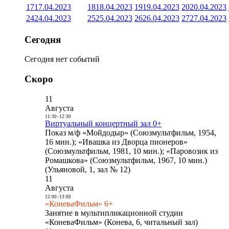
17
17.04.2023
18
18.04.2023
19
19.04.2023
20
20.04.2023
24
24.04.2023
25
25.04.2023
26
26.04.2023
27
27.04.2023
Сегодня
Сегодня нет событий
Скоро
11
Августа
11:30
-
12:30
Виртуальный концертный зал 0+
Показ м/ф «Мойдодыр» (Союзмультфильм, 1954,
16 мин.); «Ивашка из Дворца пионеров»
(Союзмультфильм, 1981, 10 мин.); «Паровозик из
Ромашкова» (Союзмультфильм, 1967, 10 мин.)
(Ульяновой, 1, зал № 12)
11
Августа
12:00
-
13:00
«КоневаФильм» 6+
Занятие в мультипликационной студии
«КоневаФильм» (Конева, 6, читальный зал)