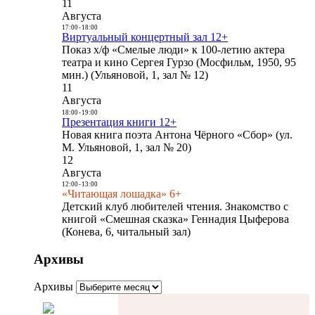
11
Августа
17:00
-
18:00
Виртуальный концертный зал 12+
Показ х/ф «Смелые люди» к 100-летию актера
театра и кино Сергея Гурзо (Мосфильм, 1950, 95
мин.) (Ульяновой, 1, зал № 12)
11
Августа
18:00
-
19:00
Презентация книги 12+
Новая книга поэта Антона Чёрного «Сбор» (ул.
М. Ульяновой, 1, зал № 20)
12
Августа
12:00
-
13:00
«Читающая лошадка» 6+
Детский клуб любителей чтения. Знакомство с
книгой «Смешная сказка» Геннадия Цыферова
(Конева, 6, читальный зал)
Архивы
Архивы