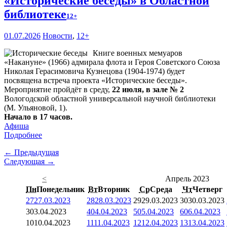
«Исторические беседы» в Областной
библиотеке
12+
01.07.2026
Новости
,
12+
Книге военных мемуаров
«Накануне» (1966) адмирала флота и Героя Советского Союза
Николая Герасимовича Кузнецова (1904-1974) будет
посвящена встреча проекта «Исторические беседы».
Мероприятие пройдёт в среду,
22 июля, в зале № 2
Вологодской областной универсальной научной библиотеки
(М. Ульяновой, 1).
Начало в 17 часов.
Афиша
Подробнее
← Предыдущая
Следующая →
<
Апрель 2023
Пн
Понедельник
Вт
Вторник
Ср
Среда
Чт
Четверг
27
27.03.2023
28
28.03.2023
29
29.03.2023
30
30.03.2023
3
03.04.2023
4
04.04.2023
5
05.04.2023
6
06.04.2023
10
10.04.2023
11
11.04.2023
12
12.04.2023
13
13.04.2023