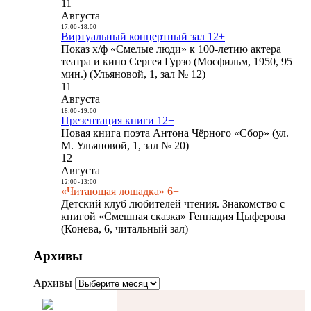
11
Августа
17:00
-
18:00
Виртуальный концертный зал 12+
Показ х/ф «Смелые люди» к 100-летию актера
театра и кино Сергея Гурзо (Мосфильм, 1950, 95
мин.) (Ульяновой, 1, зал № 12)
11
Августа
18:00
-
19:00
Презентация книги 12+
Новая книга поэта Антона Чёрного «Сбор» (ул.
М. Ульяновой, 1, зал № 20)
12
Августа
12:00
-
13:00
«Читающая лошадка» 6+
Детский клуб любителей чтения. Знакомство с
книгой «Смешная сказка» Геннадия Цыферова
(Конева, 6, читальный зал)
Архивы
Архивы