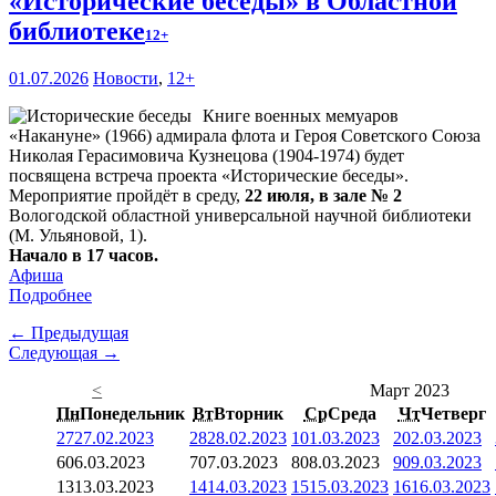
«Исторические беседы» в Областной
библиотеке
12+
01.07.2026
Новости
,
12+
Книге военных мемуаров
«Накануне» (1966) адмирала флота и Героя Советского Союза
Николая Герасимовича Кузнецова (1904-1974) будет
посвящена встреча проекта «Исторические беседы».
Мероприятие пройдёт в среду,
22 июля, в зале № 2
Вологодской областной универсальной научной библиотеки
(М. Ульяновой, 1).
Начало в 17 часов.
Афиша
Подробнее
← Предыдущая
Следующая →
<
Март 2023
Пн
Понедельник
Вт
Вторник
Ср
Среда
Чт
Четверг
27
27.02.2023
28
28.02.2023
1
01.03.2023
2
02.03.2023
6
06.03.2023
7
07.03.2023
8
08.03.2023
9
09.03.2023
13
13.03.2023
14
14.03.2023
15
15.03.2023
16
16.03.2023