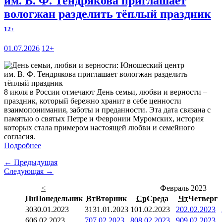
им. В. Ф. Тендрякова приглашает
вологжан разделить тёплый праздник
12+
01.07.2026
12+
8 июля в России отмечают День семьи, любви и верности –
праздник, который бережно хранит в себе ценности
взаимопонимания, заботы и преданности. Эта дата связана с
памятью о святых Петре и Февронии Муромских, история
которых стала примером настоящей любви и семейного
согласия.
Подробнее
← Предыдущая
Следующая →
<
Февраль 2023
Пн
Понедельник
Вт
Вторник
Ср
Среда
Чт
Четверг
30
30.01.2023
31
31.01.2023
1
01.02.2023
2
02.02.2023
6
06.02.2023
7
07.02.2023
8
08.02.2023
9
09.02.2023