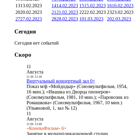
13
13.02.2023
14
14.02.2023
15
15.02.2023
16
16.02.2023
20
20.02.2023
21
21.02.2023
22
22.02.2023
23
23.02.2023
27
27.02.2023
28
28.02.2023
1
01.03.2023
2
02.03.2023
Сегодня
Сегодня нет событий
Скоро
11
Августа
11:30
-
12:30
Виртуальный концертный зал 0+
Показ м/ф «Мойдодыр» (Союзмультфильм, 1954,
16 мин.); «Ивашка из Дворца пионеров»
(Союзмультфильм, 1981, 10 мин.); «Паровозик из
Ромашкова» (Союзмультфильм, 1967, 10 мин.)
(Ульяновой, 1, зал № 12)
11
Августа
12:00
-
13:00
«КоневаФильм» 6+
Занятие в мультипликационной студии