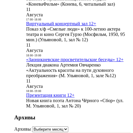
«КоневаФильм» (Конева, 6, читальный зал)
11
Августа
17:00
-
18:00
Виртуальный концертный зал 12+
Показ х/ф «Смелые люди» к 100-летию актера
театра и кино Сергея Гурзо (Мосфильм, 1950, 95
мин.) (Ульяновой, 1, зал № 12)
11
Августа
18:00
-
19:00
«Заоникиевские просветительские беседы» 12+
Лекция диакона Артемия Овчаренко
«Актуальность красоты на пути духовного
преображения» (М. Ульяновой, 1, зале №12)
11
Августа
18:00
-
19:00
Презентация книги 12+
Новая книга поэта Антона Чёрного «Сбор» (ул.
М. Ульяновой, 1, зал № 20)
Архивы
Архивы