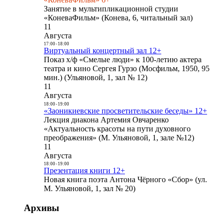
Занятие в мультипликационной студии
«КоневаФильм» (Конева, 6, читальный зал)
11
Августа
17:00
-
18:00
Виртуальный концертный зал 12+
Показ х/ф «Смелые люди» к 100-летию актера
театра и кино Сергея Гурзо (Мосфильм, 1950, 95
мин.) (Ульяновой, 1, зал № 12)
11
Августа
18:00
-
19:00
«Заоникиевские просветительские беседы» 12+
Лекция диакона Артемия Овчаренко
«Актуальность красоты на пути духовного
преображения» (М. Ульяновой, 1, зале №12)
11
Августа
18:00
-
19:00
Презентация книги 12+
Новая книга поэта Антона Чёрного «Сбор» (ул.
М. Ульяновой, 1, зал № 20)
Архивы