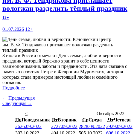
им. В. Ф. Тендрякова приглашает
вологжан разделить тёплый праздник
12+
01.07.2026
12+
8 июля в России отмечают День семьи, любви и верности –
праздник, который бережно хранит в себе ценности
взаимопонимания, заботы и преданности. Эта дата связана с
памятью о святых Петре и Февронии Муромских, история
которых стала примером настоящей любви и семейного
согласия.
Подробнее
← Предыдущая
Следующая →
<
Октябрь 2022
Пн
Понедельник
Вт
Вторник
Ср
Среда
Чт
Четверг
26
26.09.2022
27
27.09.2022
28
28.09.2022
29
29.09.2022
3
03.10.2022
4
04.10.2022
5
05.10.2022
6
06.10.2022