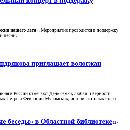
тельный концерт в поддержку
есни нашего лета»
. Мероприятие проводится в поддержку
й песни.
ендрякова приглашает вологжан
июля в России отмечают День семьи, любви и верности –
ятых Петре и Февронии Муромских, история которых стала
е беседы» в Областной библиотеке
12+