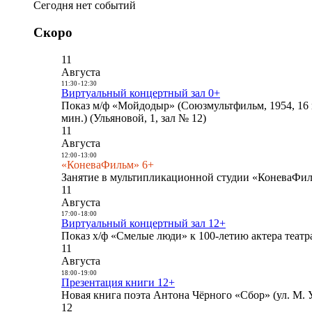
Сегодня нет событий
Скоро
11
Августа
11:30
-
12:30
Виртуальный концертный зал 0+
Показ м/ф «Мойдодыр» (Союзмультфильм, 1954, 16 
мин.) (Ульяновой, 1, зал № 12)
11
Августа
12:00
-
13:00
«КоневаФильм» 6+
Занятие в мультипликационной студии «КоневаФиль
11
Августа
17:00
-
18:00
Виртуальный концертный зал 12+
Показ х/ф «Смелые люди» к 100-летию актера театра
11
Августа
18:00
-
19:00
Презентация книги 12+
Новая книга поэта Антона Чёрного «Сбор» (ул. М. У
12