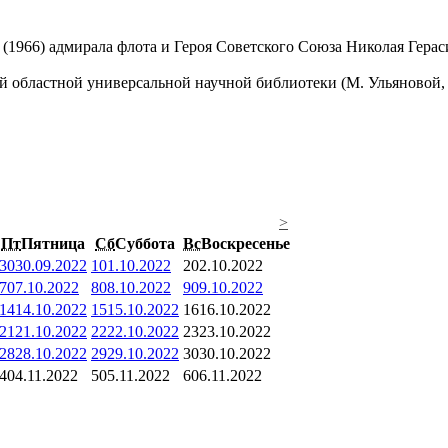
1966) адмирала флота и Героя Советского Союза Николая Гераси
 областной универсальной научной библиотеки (М. Ульяновой, 
>
Пт
Пятница
Сб
Суббота
Вс
Воскресенье
30
30.09.2022
1
01.10.2022
2
02.10.2022
7
07.10.2022
8
08.10.2022
9
09.10.2022
14
14.10.2022
15
15.10.2022
16
16.10.2022
21
21.10.2022
22
22.10.2022
23
23.10.2022
28
28.10.2022
29
29.10.2022
30
30.10.2022
4
04.11.2022
5
05.11.2022
6
06.11.2022