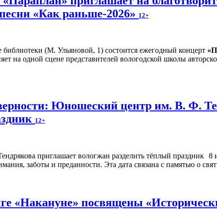
и «Параплан» приглашает на благотвори
 песни «Как раньше-2026»
12+
е библиотеки (М. Ульяновой, 1) состоится ежегодный концерт
«П
яет на одной сцене представителей вологодской школы авторско
верности: Юношеский центр им. В. Ф. Т
аздник
12+
8 
мания, заботы и преданности. Эта дата связана с памятью о св
иге «Накануне» посвящены «Исторически