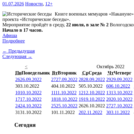
01.07.2026
Новости
,
12+
Книге военных мемуаров «Накануне» (
проекта «Исторические беседы».
Мероприятие пройдёт в среду,
22 июля, в зале № 2
Вологодской
Начало в 17 часов.
Афиша
Подробнее
← Предыдущая
Следующая →
<
Октябрь 2022
Пн
Понедельник
Вт
Вторник
Ср
Среда
Чт
Четверг
26
26.09.2022
27
27.09.2022
28
28.09.2022
29
29.09.2022
3
03.10.2022
4
04.10.2022
5
05.10.2022
6
06.10.2022
10
10.10.2022
11
11.10.2022
12
12.10.2022
13
13.10.2022
17
17.10.2022
18
18.10.2022
19
19.10.2022
20
20.10.2022
24
24.10.2022
25
25.10.2022
26
26.10.2022
27
27.10.2022
31
31.10.2022
1
01.11.2022
2
02.11.2022
3
03.11.2022
Сегодня