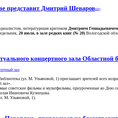
тве представит Дмитрий Шеваров
12+
 журналистом, литературным критиком
Дмитрием Геннадьевиче
едельник,
20 июля, в зале редких книг (№ 20)
Вологодской обла
уального концертного зала Областной 
ертный зал
иблиотека (ул. М. Ульяновой, 1) приглашает зрителей всех возр
 зал».
мые советские фильмы и мультфильмы, приуроченные ко Дню сем
колая Ивановича Кузнецова.
л. М. Ульяновой, 1).