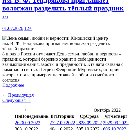
им. В. Ф. Тендрякова приглашает
вологжан разделить тёплый праздник
12+
01.07.2026
12+
8 июля в России отмечают День семьи, любви и верности –
праздник, который бережно хранит в себе ценности
взаимопонимания, заботы и преданности. Эта дата связана с
памятью о святых Петре и Февронии Муромских, история
которых стала примером настоящей любви и семейного
согласия.
Подробнее
← Предыдущая
Следующая →
<
Октябрь 2022
Пн
Понедельник
Вт
Вторник
Ср
Среда
Чт
Четверг
26
26.09.2022
27
27.09.2022
28
28.09.2022
29
29.09.2022
3
03.10.2022
4
04.10.2022
5
05.10.2022
6
06.10.2022