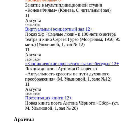
Занятие в мультипликационной студии
«КоневаФильм» (Конева, 6, читальный зал)
11
Августа
17:00
-
18:00
Виртуальный концертный зал 12+
Показ х/ф «Смелые люди» к 100-летию актера
театра и кино Сергея Гурзо (Мосфильм, 1950, 95
мин.) (Ульяновой, 1, зал № 12)
11
Августа
18:00
-
19:00
«Заоникиевские просветительские беседы» 12+
Лекция диакона Артемия Овчаренко
«Актуальность красоты на пути духовного
преображения» (М. Ульяновой, 1, зале №12)
11
Августа
18:00
-
19:00
Презентация книги 12+
Новая книга поэта Антона Чёрного «Сбор» (ул.
М. Ульяновой, 1, зал № 20)
Архивы