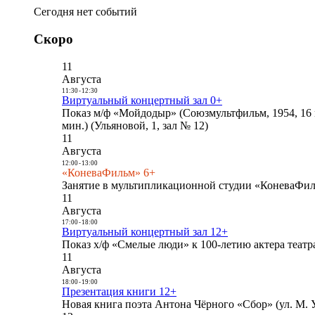
Сегодня нет событий
Скоро
11
Августа
11:30
-
12:30
Виртуальный концертный зал 0+
Показ м/ф «Мойдодыр» (Союзмультфильм, 1954, 16 
мин.) (Ульяновой, 1, зал № 12)
11
Августа
12:00
-
13:00
«КоневаФильм» 6+
Занятие в мультипликационной студии «КоневаФиль
11
Августа
17:00
-
18:00
Виртуальный концертный зал 12+
Показ х/ф «Смелые люди» к 100-летию актера театра
11
Августа
18:00
-
19:00
Презентация книги 12+
Новая книга поэта Антона Чёрного «Сбор» (ул. М. У