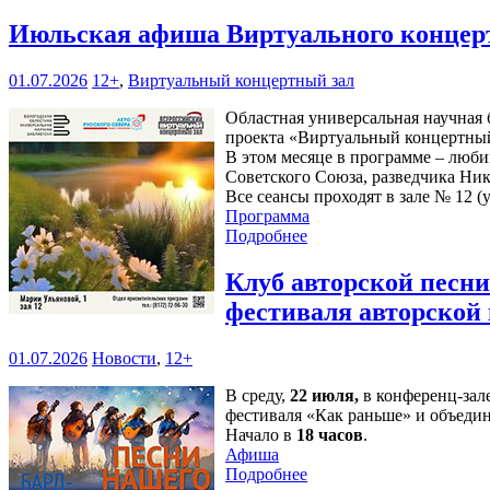
Июльская афиша Виртуального концерт
01.07.2026
12+
,
Виртуальный концертный зал
Областная универсальная научная б
проекта «Виртуальный концертный
В этом месяце в программе – люби
Советского Союза, разведчика Ни
Все сеансы проходят в зале № 12 (у
Программа
Подробнее
Клуб авторской песн
фестиваля авторской
01.07.2026
Новости
,
12+
В среду,
22 июля,
в конференц-зал
фестиваля «Как раньше» и объедин
Начало в
18 часов
.
Афиша
Подробнее