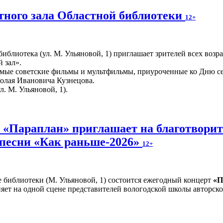
ного зала Областной библиотеки
12+
иблиотека (ул. М. Ульяновой, 1) приглашает зрителей всех возр
 зал».
мые советские фильмы и мультфильмы, приуроченные ко Дню сем
колая Ивановича Кузнецова.
л. М. Ульяновой, 1).
и «Параплан» приглашает на благотвори
 песни «Как раньше-2026»
12+
е библиотеки (М. Ульяновой, 1) состоится ежегодный концерт
«П
яет на одной сцене представителей вологодской школы авторско