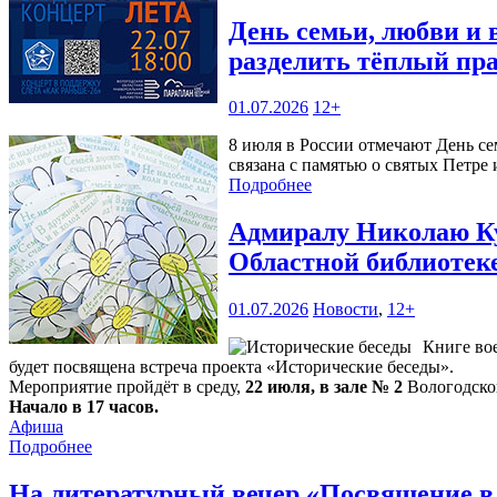
День семьи, любви и 
разделить тёплый пр
01.07.2026
12+
8 июля в России отмечают День се
связана с памятью о святых Петре
Подробнее
Адмиралу Николаю Ку
Областной библиотек
01.07.2026
Новости
,
12+
Книге во
будет посвящена встреча проекта «Исторические беседы».
Мероприятие пройдёт в среду,
22 июля, в зале № 2
Вологодской
Начало в 17 часов.
Афиша
Подробнее
На литературный вечер «Посвящение в