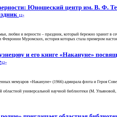
верности: Юношеский центр им. В. Ф. Т
аздник
12+
мьи, любви и верности – праздник, который бережно хранит в се
 и Февронии Муромских, история которых стала примером насто
знецову и его книге «Накануне» посвящ
е
12+
енных мемуаров «Накануне» (1966) адмирала флота и Героя Сове
 областной универсальной научной библиотеки (М. Ульяновой, 
 родню» приглашает областная библиот