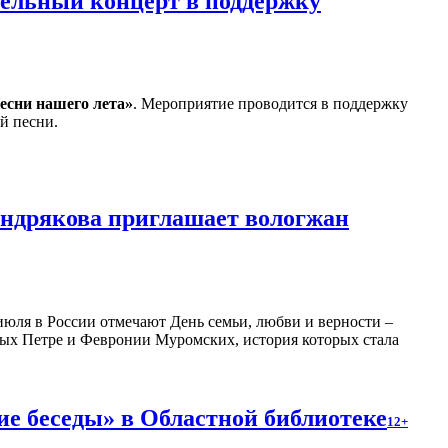
тельный концерт в поддержку
есни нашего лета»
. Мероприятие проводится в поддержку
й песни.
ендрякова приглашает вологжан
июля в России отмечают День семьи, любви и верности –
ятых Петре и Февронии Муромских, история которых стала
е беседы» в Областной библиотеке
12+