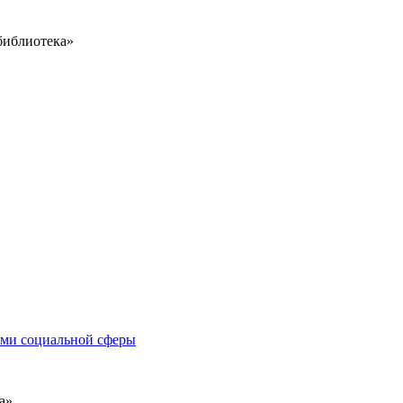
библиотека»
иями социальной сферы
а»