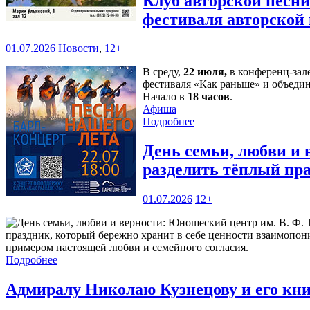
Клуб авторской песн
фестиваля авторской
01.07.2026
Новости
,
12+
В среду,
22 июля,
в конференц-зал
фестиваля «Как раньше» и объедин
Начало в
18 часов
.
Афиша
Подробнее
День семьи, любви и 
разделить тёплый пр
01.07.2026
12+
праздник, который бережно хранит в себе ценности взаимопони
примером настоящей любви и семейного согласия.
Подробнее
Адмиралу Николаю Кузнецову и его кн