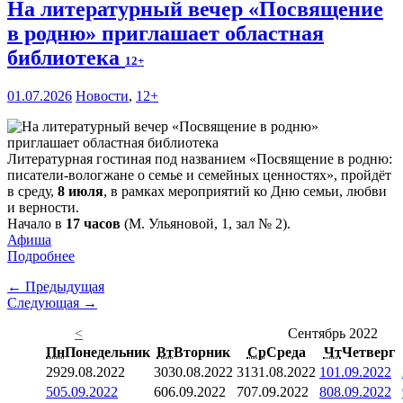
На литературный вечер «Посвящение
в родню» приглашает областная
библиотека
12+
01.07.2026
Новости
,
12+
Литературная гостиная под названием «Посвящение в родню:
писатели-вологжане о семье и семейных ценностях», пройдёт
в среду,
8 июля
, в рамках мероприятий ко Дню семьи, любви
и верности.
Начало в
17 часов
(М. Ульяновой, 1, зал № 2).
Афиша
Подробнее
← Предыдущая
Следующая →
<
Сентябрь 2022
Пн
Понедельник
Вт
Вторник
Ср
Среда
Чт
Четверг
29
29.08.2022
30
30.08.2022
31
31.08.2022
1
01.09.2022
5
05.09.2022
6
06.09.2022
7
07.09.2022
8
08.09.2022