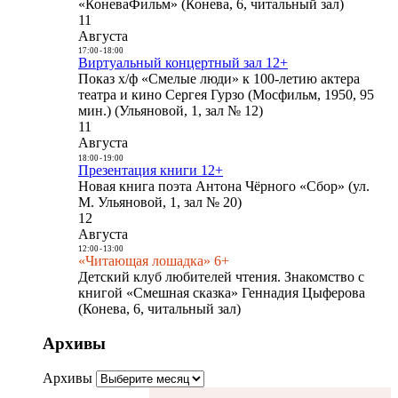
«КоневаФильм» (Конева, 6, читальный зал)
11
Августа
17:00
-
18:00
Виртуальный концертный зал 12+
Показ х/ф «Смелые люди» к 100-летию актера
театра и кино Сергея Гурзо (Мосфильм, 1950, 95
мин.) (Ульяновой, 1, зал № 12)
11
Августа
18:00
-
19:00
Презентация книги 12+
Новая книга поэта Антона Чёрного «Сбор» (ул.
М. Ульяновой, 1, зал № 20)
12
Августа
12:00
-
13:00
«Читающая лошадка» 6+
Детский клуб любителей чтения. Знакомство с
книгой «Смешная сказка» Геннадия Цыферова
(Конева, 6, читальный зал)
Архивы
Архивы