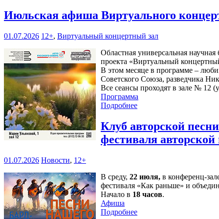
Июльская афиша Виртуального концерт
01.07.2026
12+
,
Виртуальный концертный зал
Областная универсальная научная б
проекта «Виртуальный концертный
В этом месяце в программе – люби
Советского Союза, разведчика Ни
Все сеансы проходят в зале № 12 (у
Программа
Подробнее
Клуб авторской песн
фестиваля авторской
01.07.2026
Новости
,
12+
В среду,
22 июля,
в конференц-зал
фестиваля «Как раньше» и объедин
Начало в
18 часов
.
Афиша
Подробнее