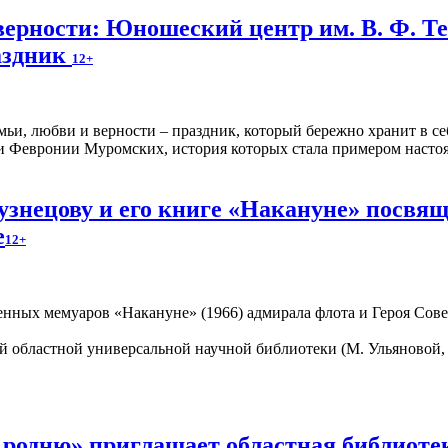
верности: Юношеский центр им. В. Ф. Т
аздник
12+
мьи, любви и верности – праздник, который бережно хранит в се
 и Февронии Муромских, история которых стала примером насто
знецову и его книге «Накануне» посвящ
е
12+
енных мемуаров «Накануне» (1966) адмирала флота и Героя Сове
 областной универсальной научной библиотеки (М. Ульяновой, 
 родню» приглашает областная библиот