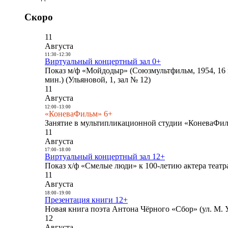
Скоро
11
Августа
11:30
-
12:30
Виртуальный концертный зал 0+
Показ м/ф «Мойдодыр» (Союзмультфильм, 1954, 16 
мин.) (Ульяновой, 1, зал № 12)
11
Августа
12:00
-
13:00
«КоневаФильм» 6+
Занятие в мультипликационной студии «КоневаФиль
11
Августа
17:00
-
18:00
Виртуальный концертный зал 12+
Показ х/ф «Смелые люди» к 100-летию актера театра
11
Августа
18:00
-
19:00
Презентация книги 12+
Новая книга поэта Антона Чёрного «Сбор» (ул. М. У
12
Августа