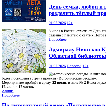
День семьи, любви и 
разделить тёплый пр
01.07.2026
12+
8 июля в России отмечают День се
связана с памятью о святых Петре
Подробнее
Адмиралу Николаю Ку
Областной библиотек
01.07.2026
Новости
,
12+
Книге во
будет посвящена встреча проекта «Исторические беседы».
Мероприятие пройдёт в среду,
22 июля, в зале № 2
Вологодской
Начало в 17 часов.
Афиша
Подробнее
На литературный вечер «Посвящение в