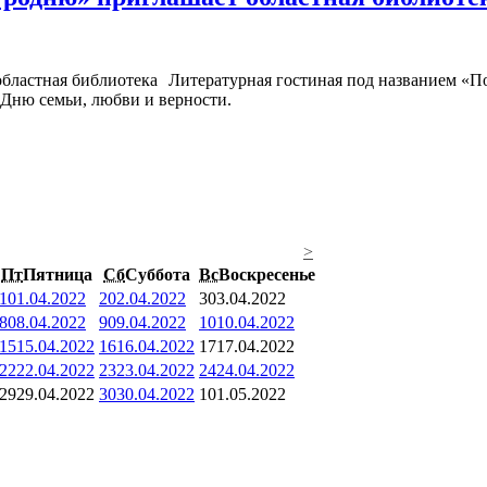
Литературная гостиная под названием «П
 Дню семьи, любви и верности.
>
Пт
Пятница
Сб
Суббота
Вс
Воскресенье
1
01.04.2022
2
02.04.2022
3
03.04.2022
8
08.04.2022
9
09.04.2022
10
10.04.2022
15
15.04.2022
16
16.04.2022
17
17.04.2022
22
22.04.2022
23
23.04.2022
24
24.04.2022
29
29.04.2022
30
30.04.2022
1
01.05.2022