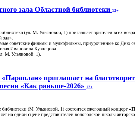
ного зала Областной библиотеки
12+
иблиотека (ул. М. Ульяновой, 1) приглашает зрителей всех возр
 зал».
мые советские фильмы и мультфильмы, приуроченные ко Дню сем
колая Ивановича Кузнецова.
л. М. Ульяновой, 1).
и «Параплан» приглашает на благотвори
 песни «Как раньше-2026»
12+
е библиотеки (М. Ульяновой, 1) состоится ежегодный концерт
«П
яет на одной сцене представителей вологодской школы авторско