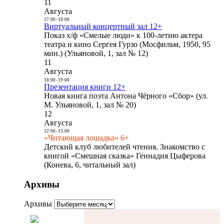
11
Августа
17:00
-
18:00
Виртуальный концертный зал 12+
Показ х/ф «Смелые люди» к 100-летию актера
театра и кино Сергея Гурзо (Мосфильм, 1950, 95
мин.) (Ульяновой, 1, зал № 12)
11
Августа
18:00
-
19:00
Презентация книги 12+
Новая книга поэта Антона Чёрного «Сбор» (ул.
М. Ульяновой, 1, зал № 20)
12
Августа
12:00
-
13:00
«Читающая лошадка» 6+
Детский клуб любителей чтения. Знакомство с
книгой «Смешная сказка» Геннадия Цыферова
(Конева, 6, читальный зал)
Архивы
Архивы