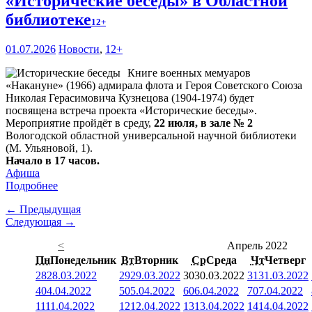
«Исторические беседы» в Областной
библиотеке
12+
01.07.2026
Новости
,
12+
Книге военных мемуаров
«Накануне» (1966) адмирала флота и Героя Советского Союза
Николая Герасимовича Кузнецова (1904-1974) будет
посвящена встреча проекта «Исторические беседы».
Мероприятие пройдёт в среду,
22 июля, в зале № 2
Вологодской областной универсальной научной библиотеки
(М. Ульяновой, 1).
Начало в 17 часов.
Афиша
Подробнее
← Предыдущая
Следующая →
<
Апрель 2022
Пн
Понедельник
Вт
Вторник
Ср
Среда
Чт
Четверг
28
28.03.2022
29
29.03.2022
30
30.03.2022
31
31.03.2022
4
04.04.2022
5
05.04.2022
6
06.04.2022
7
07.04.2022
11
11.04.2022
12
12.04.2022
13
13.04.2022
14
14.04.2022