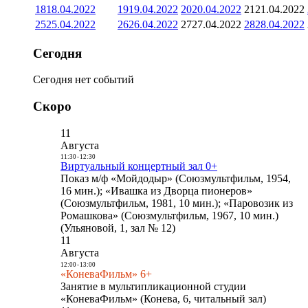
18
18.04.2022
19
19.04.2022
20
20.04.2022
21
21.04.2022
25
25.04.2022
26
26.04.2022
27
27.04.2022
28
28.04.2022
Сегодня
Сегодня нет событий
Скоро
11
Августа
11:30
-
12:30
Виртуальный концертный зал 0+
Показ м/ф «Мойдодыр» (Союзмультфильм, 1954,
16 мин.); «Ивашка из Дворца пионеров»
(Союзмультфильм, 1981, 10 мин.); «Паровозик из
Ромашкова» (Союзмультфильм, 1967, 10 мин.)
(Ульяновой, 1, зал № 12)
11
Августа
12:00
-
13:00
«КоневаФильм» 6+
Занятие в мультипликационной студии
«КоневаФильм» (Конева, 6, читальный зал)