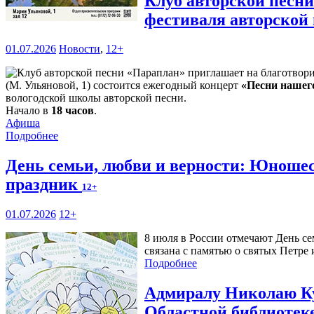
Клуб авторской песн
фестиваля авторской
01.07.2026
Новости
,
12+
(М. Ульяновой, 1) состоится ежегодный концерт
«Песни нашег
вологодской школы авторской песни.
Начало в
18 часов
.
Афиша
Подробнее
День семьи, любви и верности: Юношес
праздник
12+
01.07.2026
12+
8 июля в России отмечают День се
связана с памятью о святых Петре
Подробнее
Адмиралу Николаю Ку
Областной библиотек