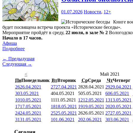
01.07.2026
Новости
,
12+
Книге во
будет посвящена встреча проекта «Исторические беседы».
Мероприятие пройдёт в среду,
22 июля, в зале № 2
Вологодской
Начало в 17 часов.
Афиша
Подробнее
← Предыдущая
Следующая →
<
Май 2021
Пн
Понедельник
Вт
Вторник
Ср
Среда
Чт
Четверг
26
26.04.2021
27
27.04.2021
28
28.04.2021
29
29.04.2021
3
03.05.2021
4
04.05.2021
5
05.05.2021
6
06.05.2021
10
10.05.2021
11
11.05.2021
12
12.05.2021
13
13.05.2021
17
17.05.2021
18
18.05.2021
19
19.05.2021
20
20.05.2021
24
24.05.2021
25
25.05.2021
26
26.05.2021
27
27.05.2021
31
31.05.2021
1
01.06.2021
2
02.06.2021
3
03.06.2021
Сегодня