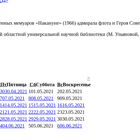
12+
енных мемуаров «Накануне» (1966) адмирала флота и Героя Сове
 областной универсальной научной библиотеки (М. Ульяновой, 
>
Пт
Пятница
Сб
Суббота
Вс
Воскресенье
30
30.04.2021
1
01.05.2021
2
02.05.2021
7
07.05.2021
8
08.05.2021
9
09.05.2021
14
14.05.2021
15
15.05.2021
16
16.05.2021
21
21.05.2021
22
22.05.2021
23
23.05.2021
28
28.05.2021
29
29.05.2021
30
30.05.2021
4
04.06.2021
5
05.06.2021
6
06.06.2021