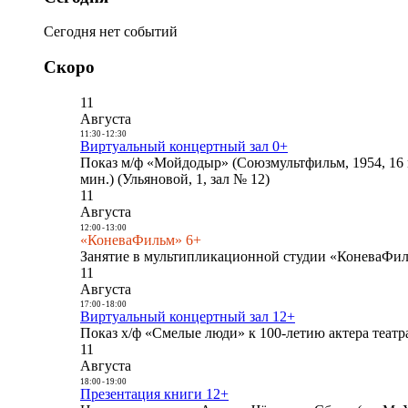
Сегодня нет событий
Скоро
11
Августа
11:30
-
12:30
Виртуальный концертный зал 0+
Показ м/ф «Мойдодыр» (Союзмультфильм, 1954, 16 
мин.) (Ульяновой, 1, зал № 12)
11
Августа
12:00
-
13:00
«КоневаФильм» 6+
Занятие в мультипликационной студии «КоневаФиль
11
Августа
17:00
-
18:00
Виртуальный концертный зал 12+
Показ х/ф «Смелые люди» к 100-летию актера театра
11
Августа
18:00
-
19:00
Презентация книги 12+