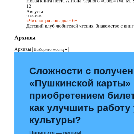
Новая книга поэта Антона Чёрного «Сбор» (ул. М. У
12
Августа
12:00
-
13:00
«Читающая лошадка» 6+
Детский клуб любителей чтения. Знакомство с книг
Архивы
Архивы
Сложности с получе
«Пушкинской карты»
приобретением билет
как улучшить работу
культуры?
Напишите — решим!