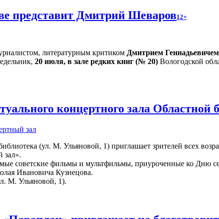
тве представит Дмитрий Шеваров
12+
 журналистом, литературным критиком
Дмитрием Геннадьевиче
едельник,
20 июля, в зале редких книг (№ 20)
Вологодской обла
уального концертного зала Областной 
ертный зал
иблиотека (ул. М. Ульяновой, 1) приглашает зрителей всех возр
 зал».
мые советские фильмы и мультфильмы, приуроченные ко Дню сем
колая Ивановича Кузнецова.
л. М. Ульяновой, 1).