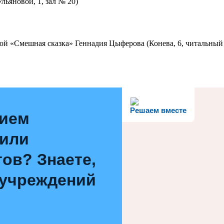
льяновой, 1, зал № 20)
ой «Смешная сказка» Геннадия Цыферова (Конева, 6, читальный 
Решаем вместе
нием
 или
ов? Знаете,
 учреждений