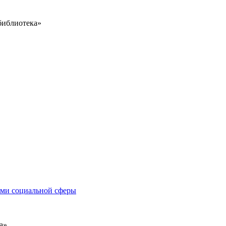
библиотека»
иями социальной сферы
а»