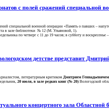
онатов с полей сражений специальной в
жений специальной военной операции «Память о павших – напут
ста в зале библиотеки № 12 (М. Ульяновой, 1).
ельника по четверг с 11 до 19 часов; в субботу и воскресенье – 
 вологодском детстве представит Дмитр
 журналистом, литературным критиком
Дмитрием Геннадьевиче
едельник,
20 июля, в зале редких книг (№ 20)
Вологодской обла
уального концертного зала Областной 