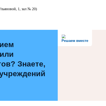
льяновой, 1, зал № 20)
Решаем вместе
нием
 или
ов? Знаете,
 учреждений