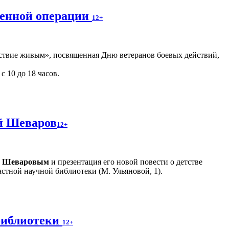
оенной операции
12+
ствие живым», посвященная Дню ветеранов боевых действий,
с 10 до 18 часов.
ий Шеваров
12+
м Шеваровым
и презентация его новой повести о детстве
стной научной библиотеки (М. Ульяновой, 1).
библиотеки
12+