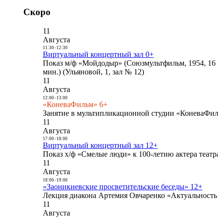
Скоро
11
Августа
11:30
-
12:30
Виртуальный концертный зал 0+
Показ м/ф «Мойдодыр» (Союзмультфильм, 1954, 16 
мин.) (Ульяновой, 1, зал № 12)
11
Августа
12:00
-
13:00
«КоневаФильм» 6+
Занятие в мультипликационной студии «КоневаФиль
11
Августа
17:00
-
18:00
Виртуальный концертный зал 12+
Показ х/ф «Смелые люди» к 100-летию актера театра
11
Августа
18:00
-
19:00
«Заоникиевские просветительские беседы» 12+
Лекция диакона Артемия Овчаренко «Актуальность 
11
Августа