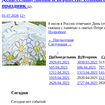
праздник
12+
01.07.2026
12+
8 июля в России отмечают День се
связана с памятью о святых Петре
Подробнее
← Предыдущая
Следующая →
<
Пн
Понедельник
Вт
Вторник
С
29
29.03.2021
30
30.03.2021
31
3
5
05.04.2021
6
06.04.2021
7
07
12
12.04.2021
13
13.04.2021
14
1
19
19.04.2021
20
20.04.2021
21
2
26
26.04.2021
27
27.04.2021
28
2
Сегодня
Сегодня нет событий