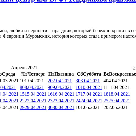
мьи, любви и верности – праздник, который бережно хранит в се
 и Февронии Муромских, история которых стала примером насто
Апрель 2021
>
р
Среда
Чт
Четверг
Пт
Пятница
Сб
Суббота
Вс
Воскресенье
1.03.2021
1
01.04.2021
2
02.04.2021
3
03.04.2021
4
04.04.2021
.04.2021
8
08.04.2021
9
09.04.2021
10
10.04.2021
11
11.04.2021
4.04.2021
15
15.04.2021
16
16.04.2021
17
17.04.2021
18
18.04.2021
1.04.2021
22
22.04.2021
23
23.04.2021
24
24.04.2021
25
25.04.2021
8.04.2021
29
29.04.2021
30
30.04.2021
1
01.05.2021
2
02.05.2021