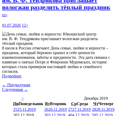
им. В. Ф. Тендрякова приглашает
вологжан разделить тёплый праздник
12+
01.07.2026
12+
8 июля в России отмечают День семьи, любви и верности –
праздник, который бережно хранит в себе ценности
взаимопонимания, заботы и преданности. Эта дата связана с
памятью о святых Петре и Февронии Муромских, история
которых стала примером настоящей любви и семейного
согласия.
Подробнее
← Предыдущая
Следующая →
<
Декабрь 2019
Пн
Понедельник
Вт
Вторник
Ср
Среда
Чт
Четверг
25
25.11.2019
26
26.11.2019
27
27.11.2019
28
28.11.2019
2
02.12.2019
3
03.12.2019
4
04.12.2019
5
05.12.2019