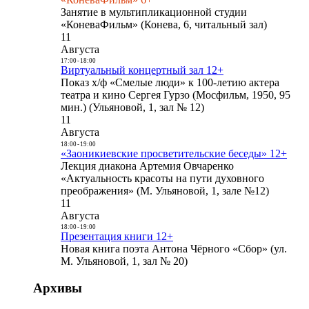
Занятие в мультипликационной студии
«КоневаФильм» (Конева, 6, читальный зал)
11
Августа
17:00
-
18:00
Виртуальный концертный зал 12+
Показ х/ф «Смелые люди» к 100-летию актера
театра и кино Сергея Гурзо (Мосфильм, 1950, 95
мин.) (Ульяновой, 1, зал № 12)
11
Августа
18:00
-
19:00
«Заоникиевские просветительские беседы» 12+
Лекция диакона Артемия Овчаренко
«Актуальность красоты на пути духовного
преображения» (М. Ульяновой, 1, зале №12)
11
Августа
18:00
-
19:00
Презентация книги 12+
Новая книга поэта Антона Чёрного «Сбор» (ул.
М. Ульяновой, 1, зал № 20)
Архивы