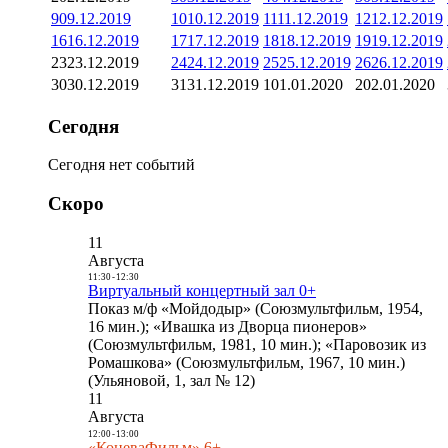
9
09.12.2019
10
10.12.2019
11
11.12.2019
12
12.12.2019
16
16.12.2019
17
17.12.2019
18
18.12.2019
19
19.12.2019
23
23.12.2019
24
24.12.2019
25
25.12.2019
26
26.12.2019
30
30.12.2019
31
31.12.2019
1
01.01.2020
2
02.01.2020
Сегодня
Сегодня нет событий
Скоро
11
Августа
11:30
-
12:30
Виртуальный концертный зал 0+
Показ м/ф «Мойдодыр» (Союзмультфильм, 1954,
16 мин.); «Ивашка из Дворца пионеров»
(Союзмультфильм, 1981, 10 мин.); «Паровозик из
Ромашкова» (Союзмультфильм, 1967, 10 мин.)
(Ульяновой, 1, зал № 12)
11
Августа
12:00
-
13:00
«КоневаФильм» 6+