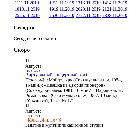
11
11.11.2019
12
12.11.2019
13
13.11.2019
14
14.11.2019
18
18.11.2019
19
19.11.2019
20
20.11.2019
21
21.11.2019
25
25.11.2019
26
26.11.2019
27
27.11.2019
28
28.11.2019
Сегодня
Сегодня нет событий
Скоро
11
Августа
11:30
-
12:30
Виртуальный концертный зал 0+
Показ м/ф «Мойдодыр» (Союзмультфильм, 1954,
16 мин.); «Ивашка из Дворца пионеров»
(Союзмультфильм, 1981, 10 мин.); «Паровозик из
Ромашкова» (Союзмультфильм, 1967, 10 мин.)
(Ульяновой, 1, зал № 12)
11
Августа
12:00
-
13:00
«КоневаФильм» 6+
Занятие в мультипликационной студии