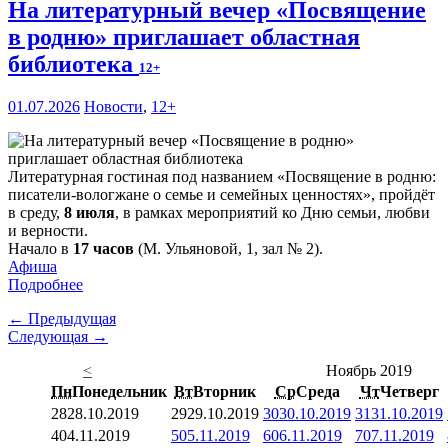
На литературный вечер «Посвящение
в родню» приглашает областная
библиотека
12+
01.07.2026
Новости
,
12+
Литературная гостиная под названием «Посвящение в родню:
писатели-вологжане о семье и семейных ценностях», пройдёт
в среду,
8 июля
, в рамках мероприятий ко Дню семьи, любви
и верности.
Начало в
17 часов
(М. Ульяновой, 1, зал № 2).
Афиша
Подробнее
← Предыдущая
Следующая →
<
Ноябрь 2019
Пн
Понедельник
Вт
Вторник
Ср
Среда
Чт
Четверг
28
28.10.2019
29
29.10.2019
30
30.10.2019
31
31.10.2019
4
04.11.2019
5
05.11.2019
6
06.11.2019
7
07.11.2019