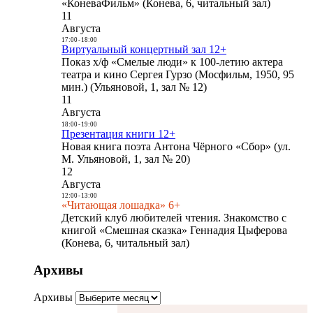
«КоневаФильм» (Конева, 6, читальный зал)
11
Августа
17:00
-
18:00
Виртуальный концертный зал 12+
Показ х/ф «Смелые люди» к 100-летию актера
театра и кино Сергея Гурзо (Мосфильм, 1950, 95
мин.) (Ульяновой, 1, зал № 12)
11
Августа
18:00
-
19:00
Презентация книги 12+
Новая книга поэта Антона Чёрного «Сбор» (ул.
М. Ульяновой, 1, зал № 20)
12
Августа
12:00
-
13:00
«Читающая лошадка» 6+
Детский клуб любителей чтения. Знакомство с
книгой «Смешная сказка» Геннадия Цыферова
(Конева, 6, читальный зал)
Архивы
Архивы