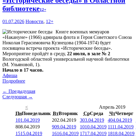
«Исторические беседы» в Областной
библиотеке
12+
01.07.2026
Новости
,
12+
Книге военных мемуаров
«Накануне» (1966) адмирала флота и Героя Советского Союза
Николая Герасимовича Кузнецова (1904-1974) будет
посвящена встреча проекта «Исторические беседы».
Мероприятие пройдёт в среду,
22 июля, в зале № 2
Вологодской областной универсальной научной библиотеки
(М. Ульяновой, 1).
Начало в 17 часов.
Афиша
Подробнее
← Предыдущая
Следующая →
<
Апрель 2019
Пн
Понедельник
Вт
Вторник
Ср
Среда
Чт
Четверг
1
01.04.2019
2
02.04.2019
3
03.04.2019
4
04.04.2019
8
08.04.2019
9
09.04.2019
10
10.04.2019
11
11.04.2019
15
15.04.2019
16
16.04.2019
17
17.04.2019
18
18.04.2019