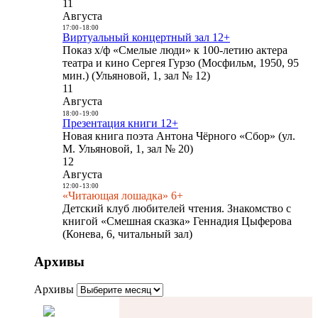
11
Августа
17:00
-
18:00
Виртуальный концертный зал 12+
Показ х/ф «Смелые люди» к 100-летию актера
театра и кино Сергея Гурзо (Мосфильм, 1950, 95
мин.) (Ульяновой, 1, зал № 12)
11
Августа
18:00
-
19:00
Презентация книги 12+
Новая книга поэта Антона Чёрного «Сбор» (ул.
М. Ульяновой, 1, зал № 20)
12
Августа
12:00
-
13:00
«Читающая лошадка» 6+
Детский клуб любителей чтения. Знакомство с
книгой «Смешная сказка» Геннадия Цыферова
(Конева, 6, читальный зал)
Архивы
Архивы