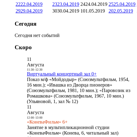
22
22.04.2019
23
23.04.2019
24
24.04.2019
25
25.04.2019
29
29.04.2019
30
30.04.2019
1
01.05.2019
2
02.05.2019
Сегодня
Сегодня нет событий
Скоро
11
Августа
11:30
-
12:30
Виртуальный концертный зал 0+
Показ м/ф «Мойдодыр» (Союзмультфильм, 1954,
16 мин.); «Ивашка из Дворца пионеров»
(Союзмультфильм, 1981, 10 мин.); «Паровозик из
Ромашкова» (Союзмультфильм, 1967, 10 мин.)
(Ульяновой, 1, зал № 12)
11
Августа
12:00
-
13:00
«КоневаФильм» 6+
Занятие в мультипликационной студии
«КоневаФильм» (Конева, 6, читальный зал)