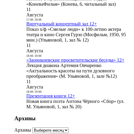
«КоневаФильм» (Конева, 6, читальный зал)
11
Августа
17:00
-
18:00
Виртуальный концертный зал 12+
Показ х/ф «Смелые люди» к 100-летию актера
театра и кино Сергея Гурзо (Мосфильм, 1950, 95
мин.) (Ульяновой, 1, зал № 12)
11
Августа
18:00
-
19:00
«Заоникиевские просветительские беседы» 12+
Лекция диакона Артемия Овчаренко
«Актуальность красоты на пути духовного
преображения» (М. Ульяновой, 1, зале №12)
11
Августа
18:00
-
19:00
Презентация книги 12+
Новая книга поэта Антона Чёрного «Сбор» (ул.
М. Ульяновой, 1, зал № 20)
Архивы
Архивы