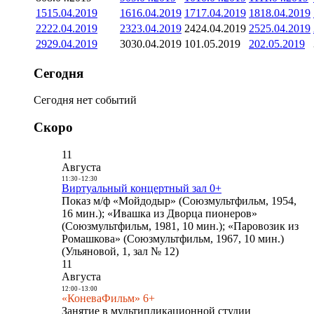
15
15.04.2019
16
16.04.2019
17
17.04.2019
18
18.04.2019
22
22.04.2019
23
23.04.2019
24
24.04.2019
25
25.04.2019
29
29.04.2019
30
30.04.2019
1
01.05.2019
2
02.05.2019
Сегодня
Сегодня нет событий
Скоро
11
Августа
11:30
-
12:30
Виртуальный концертный зал 0+
Показ м/ф «Мойдодыр» (Союзмультфильм, 1954,
16 мин.); «Ивашка из Дворца пионеров»
(Союзмультфильм, 1981, 10 мин.); «Паровозик из
Ромашкова» (Союзмультфильм, 1967, 10 мин.)
(Ульяновой, 1, зал № 12)
11
Августа
12:00
-
13:00
«КоневаФильм» 6+
Занятие в мультипликационной студии