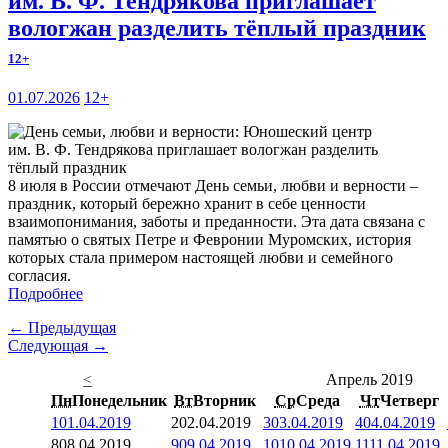
им. В. Ф. Тендрякова приглашает
вологжан разделить тёплый праздник
12+
01.07.2026
12+
8 июля в России отмечают День семьи, любви и верности –
праздник, который бережно хранит в себе ценности
взаимопонимания, заботы и преданности. Эта дата связана с
памятью о святых Петре и Февронии Муромских, история
которых стала примером настоящей любви и семейного
согласия.
Подробнее
← Предыдущая
Следующая →
<
Апрель 2019
Пн
Понедельник
Вт
Вторник
Ср
Среда
Чт
Четверг
1
01.04.2019
2
02.04.2019
3
03.04.2019
4
04.04.2019
8
08.04.2019
9
09.04.2019
10
10.04.2019
11
11.04.2019