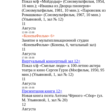
Показ м/ф «Мойдодыр» (Союзмультфильм, 1954,
16 мин.); «Ивашка из Дворца пионеров»
(Союзмультфильм, 1981, 10 мин.); «Паровозик из
Ромашкова» (Союзмультфильм, 1967, 10 мин.)
(Ульяновой, 1, зал № 12)
11
Августа
12:00
-
13:00
«КоневаФильм» 6+
Занятие в мультипликационной студии
«КоневаФильм» (Конева, 6, читальный зал)
11
Августа
17:00
-
18:00
Виртуальный концертный зал 12+
Показ х/ф «Смелые люди» к 100-летию актера
театра и кино Сергея Гурзо (Мосфильм, 1950, 95
мин.) (Ульяновой, 1, зал № 12)
11
Августа
18:00
-
19:00
Презентация книги 12+
Новая книга поэта Антона Чёрного «Сбор» (ул.
М. Ульяновой, 1, зал № 20)
12
Августа