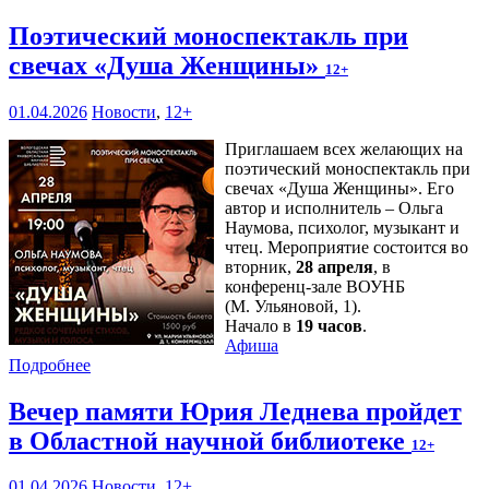
Поэтический моноспектакль при
свечах «Душа Женщины»
12+
01.04.2026
Новости
,
12+
Приглашаем всех желающих на
поэтический моноспектакль при
свечах «Душа Женщины». Его
автор и исполнитель – Ольга
Наумова, психолог, музыкант и
чтец. Мероприятие состоится во
вторник,
28 апреля
, в
конференц-зале ВОУНБ
(М. Ульяновой, 1).
Начало в
19 часов
.
Афиша
Подробнее
Вечер памяти Юрия Леднева пройдет
в Областной научной библиотеке
12+
01.04.2026
Новости
,
12+