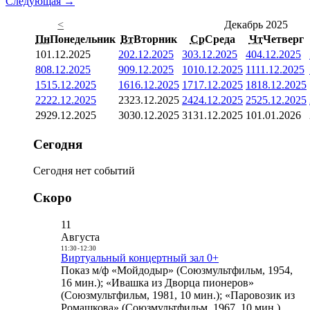
Следующая →
<
Декабрь 2025
Пн
Понедельник
Вт
Вторник
Ср
Среда
Чт
Четверг
1
01.12.2025
2
02.12.2025
3
03.12.2025
4
04.12.2025
8
08.12.2025
9
09.12.2025
10
10.12.2025
11
11.12.2025
15
15.12.2025
16
16.12.2025
17
17.12.2025
18
18.12.2025
22
22.12.2025
23
23.12.2025
24
24.12.2025
25
25.12.2025
29
29.12.2025
30
30.12.2025
31
31.12.2025
1
01.01.2026
Сегодня
Сегодня нет событий
Скоро
11
Августа
11:30
-
12:30
Виртуальный концертный зал 0+
Показ м/ф «Мойдодыр» (Союзмультфильм, 1954,
16 мин.); «Ивашка из Дворца пионеров»
(Союзмультфильм, 1981, 10 мин.); «Паровозик из
Ромашкова» (Союзмультфильм, 1967, 10 мин.)