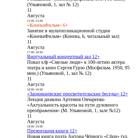
(Ульяновой, 1, зал № 12)
11
Августа
12:00
-
13:00
«КоневаФильм» 6+
Занятие в мультипликационной студии
«КоневаФильм» (Конева, 6, читальный зал)
11
Августа
17:00
-
18:00
Виртуальный концертный зал 12+
Показ х/ф «Смелые люди» к 100-летию актера
театра и кино Сергея Гурзо (Мосфильм, 1950, 95
мин.) (Ульяновой, 1, зал № 12)
11
Августа
18:00
-
19:00
«Заоникиевские просветительские беседы» 12+
Лекция диакона Артемия Овчаренко
«Актуальность красоты на пути духовного
преображения» (М. Ульяновой, 1, зале №12)
11
Августа
18:00
-
19:00
Презентация книги 12+
Новая книга поэта Антона Чёрного «Сбор» (ул.