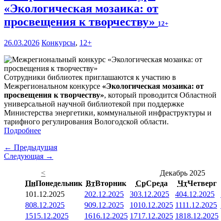
«Экологическая мозаика: от
просвещения к творчеству»
12+
26.03.2026
Конкурсы
,
12+
Сотрудники библиотек приглашаются к участию в
Межрегиональном конкурсе
«
Экологическая мозаика: от
просвещения к творчеству
»
, который проводится Областной
универсальной научной библиотекой при поддержке
Министерства энергетики, коммунальной инфраструктуры и
тарифного регулирования Вологодской области.
Подробнее
← Предыдущая
Следующая →
<
Декабрь 2025
Пн
Понедельник
Вт
Вторник
Ср
Среда
Чт
Четверг
1
01.12.2025
2
02.12.2025
3
03.12.2025
4
04.12.2025
8
08.12.2025
9
09.12.2025
10
10.12.2025
11
11.12.2025
15
15.12.2025
16
16.12.2025
17
17.12.2025
18
18.12.2025