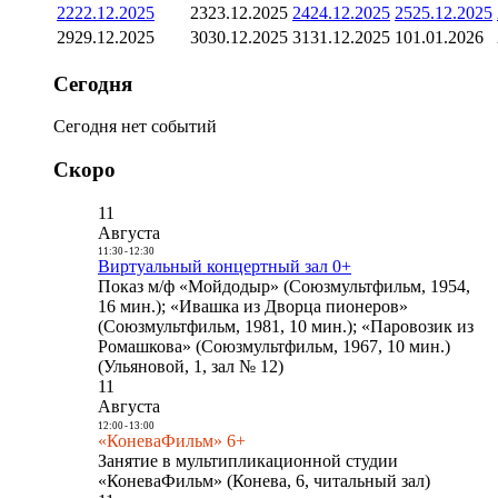
22
22.12.2025
23
23.12.2025
24
24.12.2025
25
25.12.2025
29
29.12.2025
30
30.12.2025
31
31.12.2025
1
01.01.2026
Сегодня
Сегодня нет событий
Скоро
11
Августа
11:30
-
12:30
Виртуальный концертный зал 0+
Показ м/ф «Мойдодыр» (Союзмультфильм, 1954,
16 мин.); «Ивашка из Дворца пионеров»
(Союзмультфильм, 1981, 10 мин.); «Паровозик из
Ромашкова» (Союзмультфильм, 1967, 10 мин.)
(Ульяновой, 1, зал № 12)
11
Августа
12:00
-
13:00
«КоневаФильм» 6+
Занятие в мультипликационной студии
«КоневаФильм» (Конева, 6, читальный зал)