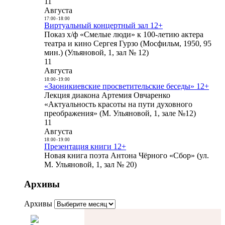
11
Августа
17:00
-
18:00
Виртуальный концертный зал 12+
Показ х/ф «Смелые люди» к 100-летию актера
театра и кино Сергея Гурзо (Мосфильм, 1950, 95
мин.) (Ульяновой, 1, зал № 12)
11
Августа
18:00
-
19:00
«Заоникиевские просветительские беседы» 12+
Лекция диакона Артемия Овчаренко
«Актуальность красоты на пути духовного
преображения» (М. Ульяновой, 1, зале №12)
11
Августа
18:00
-
19:00
Презентация книги 12+
Новая книга поэта Антона Чёрного «Сбор» (ул.
М. Ульяновой, 1, зал № 20)
Архивы
Архивы