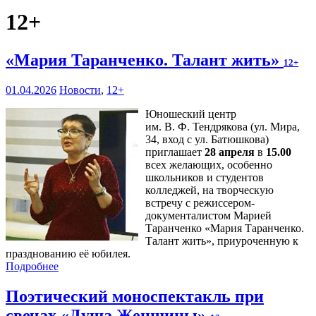
12+
«Мария Таранченко. Талант жить»
12+
01.04.2026
Новости
,
12+
Юношеский центр
им. В. Ф. Тендрякова (ул. Мира,
34, вход с ул. Батюшкова)
приглашает
28 апреля
в
15.00
всех желающих, особенно
школьников и студентов
колледжей, на творческую
встречу с режиссером-
документалистом Марией
Таранченко «Мария Таранченко.
Талант жить», приуроченную к
празднованию её юбилея.
Подробнее
Поэтический моноспектакль при
свечах «Душа Женщины»